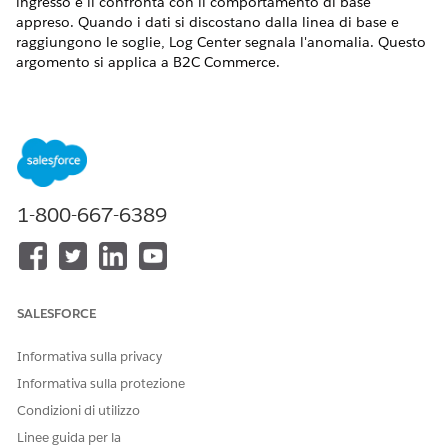
ingresso e li confronta con il comportamento di base
appreso. Quando i dati si discostano dalla linea di base e
raggiungono le soglie, Log Center segnala l'anomalia. Questo
argomento si applica a B2C Commerce.
In Business Manager, aprire
Log Center
.
Nella scheda Rilevamento anomalie (1) fare clic su
Configurazioni rilevamento anomalie
.
1-800-667-6389
SALESFORCE
Informativa sulla privacy
Configurare il rilevatore di anomalie.
Informativa sulla protezione
Fare clic sull'icona più
Configurazioni rilevamento
Condizioni di utilizzo
anomalie
.
Linee guida per la