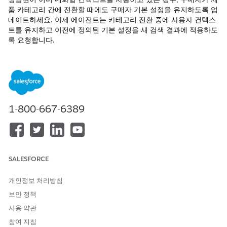
품 카테고리 간에 전환할 때에도 구매자 기본 설정을 유지하도록 업
데이트하세요. 이제 에이전트는 카테고리 전환 중에 사용자 컨텍스
트를 유지하고 이전에 정의된 기본 설정을 새 검색 결과에 적용하도
록 요청합니다.
Salesforce org의 페이지 상단에서
을 클릭하고
설정
을 선택
합니다.
빠른 찾기 상자에
Agentforce 에이전트
를 입력하고 선택합니
다.
B2C Shopper Agent를 선택하고
빌더에서 열기
를 클릭합니다.
1-800-667-6389
하위 에이전트 탭에서
B2C Commerce Product Search
Assistant
를 선택합니다.
B2C Commerce 대화 컨텍스트 질문 가져오기 하위 에이전트
작업을 제거합니다.
마침
을 클릭합니다.
SALESFORCE
하위 에이전트 구성 탭에서 아래로 스크롤하여 convContext에
대한 기존 지침을 제거합니다.
개인정보 처리방침
Add Instructions(지침 추가 )를 클릭하고 이 지침을 붙여넣습
보안 정책
니다.
사용 약관
질문에 대한 답변에서 convContext를 "category, attribu
참여 지침