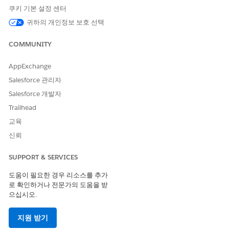
확인 질문 중에 구매자가 부정적으로 응답하면 convContext를
쿠키 기본 설정 센터
항상 B2CCommerceProductSearch에 전화를 걸어 답변을

귀하의 개인정보 보호 선택
게시합니다. 구매자가 새 검색을 시작하거나 카테고리,

 성별, 수신자 또는 핵심 제품 의도를 변경할 때는 항상 입력 값 
COMMUNITY
독립형 "아니요" 응답도 새 검색으로 처리되어야 합니다. 

구매자가 핵심 제품 의도를 변경하지 않고 현재 검색의 범위
AppExchange
를 제공하는 경우(예라고 대답하고 세부 정보를 추가하는 경우)에
Salesforce 관리자
Salesforce 개발자
변경 사항을 저장합니다.
Trailhead
에이전트 대화를 미리 본 다음 업데이트된 에이전트를 활성화합
교육
니다.
신뢰
다음 사항도 참조:
SUPPORT & SERVICES
카테고리 전반에 걸쳐 구매자 기본 설정을 유지하도록 에이전트
구성
도움이 필요한 경우 리소스를 추가
로 확인하거나 전문가의 도움을 받
으십시오.
이 기사를 통해 문제를 해결했습니까?
지원 받기
개선을 위한 의견을 보내주세요.