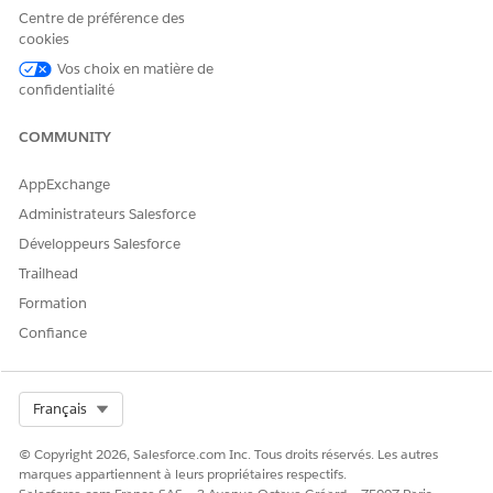
Spécifier des bibliothèques de données pour les FAQ du
Centre de préférence des
site
cookies
Modifiez les instructions du sous-agent FAQ sur les
produits de l’agent d’achat pour pointer vers les
Vos choix en matière de
confidentialité
bibliothèques de données. Ces instructions supposent
que vous avez configuré les bibliothèques de données
COMMUNITY
avec les fichiers téléchargés et les articles de la base de
connaissances.
AppExchange
Administrateurs Salesforce
Développeurs Salesforce
CET ARTICLE A-T-IL RÉSOLU VOTRE PROBLÈME ?
Trailhead
Dites-nous ce que nous pouvons améliorer !
Formation
Confiance
Oui
Non
Select Org
Français
© Copyright 2026, Salesforce.com Inc. Tous droits réservés. Les autres
marques appartiennent à leurs propriétaires respectifs.