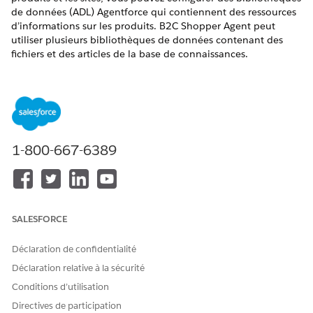
de données (ADL) Agentforce qui contiennent des ressources
d’informations sur les produits. B2C Shopper Agent peut
utiliser plusieurs bibliothèques de données contenant des
fichiers et des articles de la base de connaissances.
Prérequis complets pour les bibliothèques de données de
la FAQ sur les produits et le site
Pour que l’agent Shopper puisse utiliser les bibliothèques
de données (ADL) Agentforce, configurez d’abord les
bibliothèques avec votre contenu source. L’agent Shopper
1-800-667-6389
peut utiliser des bibliothèques de données avec les
fichiers téléchargés et les articles de Salesforce
Knowledge.
Spécifier des bibliothèques de données pour les FAQ sur
les produits
SALESFORCE
Modifiez les instructions de la rubrique FAQ produit de
l’agent d’achat pour pointer vers les bibliothèques de
Déclaration de confidentialité
données. Ces instructions supposent que vous avez
Déclaration relative à la sécurité
configuré les bibliothèques de données avec les fichiers
Conditions d’utilisation
téléchargés et les articles de la base de connaissances.
Directives de participation