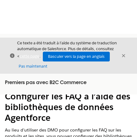
Ce texte a été traduit à l’aide du système de traduction
automatique de Salesforce. Plus de détails, consultez
Fermer
Ferme
<
cette page
.
Basculer vers la page en anglais
Fermer
Pas maintenant
Table des
Premiers pas avec B2C Commerce
Afficher la table des matières
matières
Configurer les FAQ à l’aide des
bibliothèques de données
Agentforce
Au lieu d’utiliser des DMO pour configurer les FAQ sur les
produits et les sites, vous pouvez configurer des bibliothèques