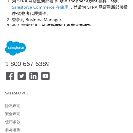
为 SFRA 网店重新部署 plugin-shopper-agent 插件，转到
Salesforce Commerce 存储库
，然后为 SFRA 网店重新部署插
件-购物者代理插件。
登录到 Business Manager。
前往
商家工具
|
站点首选项
|
自定义首选项
。
从自定义组列表中，选择购物者代理。
打开
启用购物者代理
，然后输入您的 Commerce 组织 ID。
选择要使用的启动位置。
将图标添加到站点的标题导航 （1）。允许购物者在搜索 （2）
时访问代理。在每个网店页面的底部显示一个浮动图标 （3）。
1-800-667-6389
此示例网店页面显示了所有三个选项。
SALESFORCE
隐私声明
安全声明
使用条款
参与准则