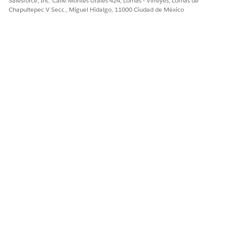
Salesforce, Inc. Calle Montes Urales 424, Lomas - Virreyes, Lomas de
Chapultepec V Secc., Miguel Hidalgo, 11000 Ciudad de México