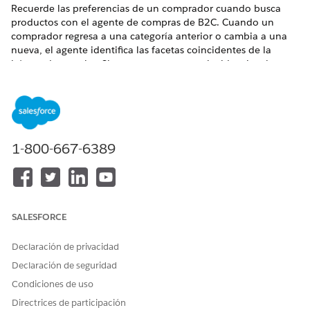
Recuerde las preferencias de un comprador cuando busca
productos con el agente de compras de B2C. Cuando un
comprador regresa a una categoría anterior o cambia a una
nueva, el agente identifica las facetas coincidentes de la
búsqueda anterior. Si se encuentra una coincidencia, el
agente de compras presenta una pregunta de aclaración
contextual para confirmar si esos filtros se aplican a los
nuevos resultados.
Para habilitar esta característica, comuníquese con su
ejecutivo de cuentas de Salesforce. Una vez habilitada la
1-800-667-6389
función, siga estos pasos.
En su organización de Salesforce, en la parte superior de
la página, haga clic en
y seleccione
Configuración
.
En el cuadro Búsqueda rápida, escriba y seleccione
SALESFORCE
Agentes de Agentforce
.
Seleccione su agente de compras de B2C y haga clic
en
Declaración de privacidad
Abrir en Builder
.
Declaración de seguridad
En la pestaña Subagentes, seleccione
Asistente de
búsqueda de productos de B2C Commerce
.
Condiciones de uso
En la pestaña Configuración del subagente, desplácese
Directrices de participación