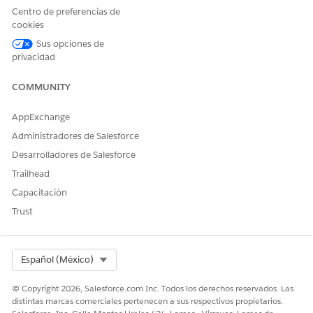
hacia abajo, haga clic en
Agregar instrucciones
y pegue
Centro de preferencias de
estas instrucciones.
cookies
Sus opciones de
Construya el convContext a partir de las respuesta
privacidad
COMMUNITY
Guarde los cambios.
Obtenga una vista previa de la conversación con el agente
AppExchange
y, a continuación, active el agente actualizado.
Administradores de Salesforce
CONSULTE TAMBIÉN:
Desarrolladores de Salesforce
Trailhead
Mantenga el contexto conversacional cuando los
compradores cambien de categoría de producto
Capacitación
Trust
¿RESOLVIÓ ESTE ARTÍCULO SU PROBLEMA?
Select Org
Español (México)
¡Háganos saber cómo podemos mejorar!
© Copyright 2026, Salesforce.com Inc. Todos los derechos reservados. Las
Sí
No
distintas marcas comerciales pertenecen a sus respectivos propietarios.