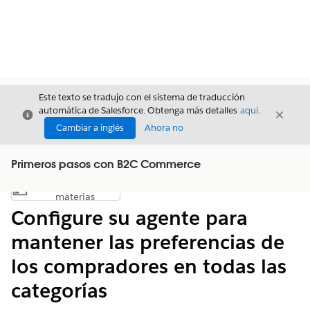
Este texto se tradujo con el sistema de traducción
automática de Salesforce. Obtenga más detalles
aquí
.
Cerrar
Cerrar
Cerrar
Cambiar a inglés
Ahora no
Primeros pasos con B2C Commerce
Índice de
Mostrar índice de materias
materias
Configure su agente para
mantener las preferencias de
los compradores en todas las
categorías