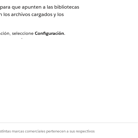
para que apunten a las bibliotecas
 los archivos cargados y los
ación, seleccione
Configuración
.
te comprador.
ombre de API de cada biblioteca de
n una coma.
Sí
No
istintas marcas comerciales pertenecen a sus respectivos