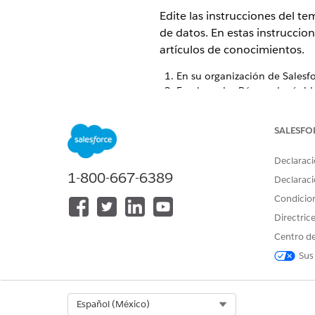
Edite las instrucciones del 
de datos. En estas instruccio
artículos de conocimientos.
En su organización de Salesfo
En el cuadro Búsqueda rápid
En la pestaña Subagentes, s
En la instrucción AnswerPro
SALESFO
datos que desea que usen la
Declaraci
1-800-667-6389
Declaraci
Condicio
Directric
Si agrega demasiadas bibliote
Centro de
Sus
¿RESOLVIÓ ESTE ARTÍCULO SU 
¡Háganos saber cómo podemos m
Select Org
Español (México)