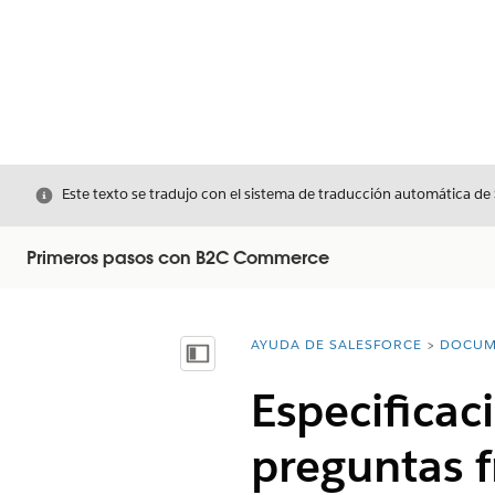
Cerrar
Este texto se tradujo con el sistema de traducción automática de
Primeros pasos con B2C Commerce
AYUDA DE SALESFORCE
DOCUM
Usted está aquí:
Mostrar índice de materias
Especificac
preguntas f