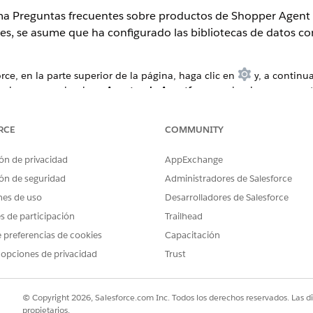
tema Preguntas frecuentes sobre productos de Shopper Agent 
nes, se asume que ha configurado las bibliotecas de datos con
rce, en la parte superior de la página, haga clic en
y, a continu
a, busque y seleccione
Agentes de Agentforce
y seleccione su agen
eleccione
Preguntas frecuentes sobre productos de B2C Commerce
.
ductFAQ, agregue el parámetro
e ingrese el n
libraryAPINamesCsv
RCE
COMMUNITY
s preguntas frecuentes sobre el producto. Separe cada nombre co
ón de privacidad
AppExchange
ón de seguridad
Administradores de Salesforce
nes de uso
Desarrolladores de Salesforce
es de participación
Trailhead
cas de datos, puede ralentizar el rendimiento del agente.
 preferencias de cookies
Capacitación
 opciones de privacidad
Trust
PROBLEMA?
ejorar!
© Copyright 2026, Salesforce.com Inc. Todos los derechos reservados. Las d
propietarios.