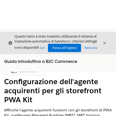
Questo testo è stato tradotto utilizzando il sistema di
traduzione automatica di Salesforce. Ulteriori dettagli
Chiudi
Chiud
Chiudi
sono disponibili
qui
.
Passa all'inglese
Non ora
Guida introduttiva a B2C Commerce
Sommario
Mostra sommario
Configurazione dell'agente
acquirenti per gli storefront
PWA Kit
Affinché l'agente acquirenti funzioni con gli storefront di PWA
Kit, configurare Managed Runtime (MRT). MRT fornisce