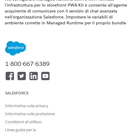
l'infrastruttura per lo storefront PWA Kit e consente all'agente
acquirente di comunicare con il servizio di chat avanzata
nell'organizzazione Salesforce. Impostare le variabili di
ambiente corrette in Managed Runtime per il proprio bundle
distribuito.
Configurazione di MRT e domini attendibili per l'agente
acquirente
Affinché l'agente acquirenti funzioni con gli storefront di
PWA Kit, impostare il runtime gestito (MRT). MRT fornisce
1-800-667-6389
l'infrastruttura per lo storefront PWA Kit e consente
all'agente acquirente di comunicare con il servizio di chat
avanzata nell'organizzazione Salesforce. Impostare le
variabili di ambiente corrette in Managed Runtime per il
proprio bundle distribuito.
SALESFORCE
Selezionare dove avviare l'agente acquirenti per gli
storefront PWA Kit
Informativa sulla privacy
Consenti agli acquirenti di accedere comodamente
Informativa sulla protezione
all'assistenza basata sull'intelligenza artificiale durante la
Condizioni di utilizzo
navigazione, la ricerca e la navigazione sul tuo sito.
Avviare Shopper Agent dall'intestazione, dall'elenco a
Linee guida per la