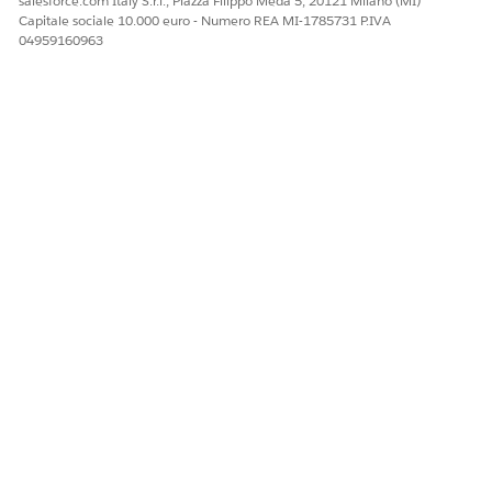
salesforce.com Italy S.r.l., Piazza Filippo Meda 5, 20121 Milano (MI)
Capitale sociale 10.000 euro - Numero REA MI-1785731 P.IVA
04959160963