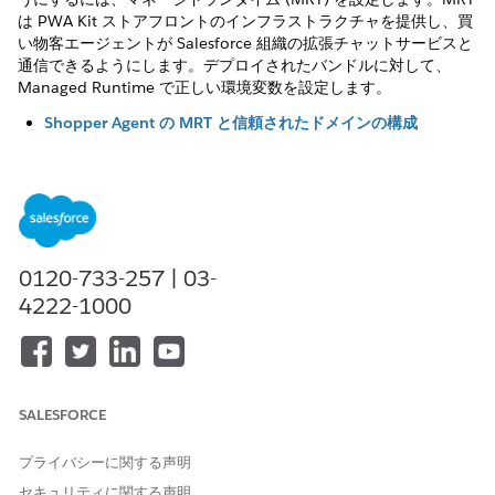
は PWA Kit ストアフロントのインフラストラクチャを提供し、買
い物客エージェントが Salesforce 組織の拡張チャットサービスと
通信できるようにします。デプロイされたバンドルに対して、
Managed Runtime で正しい環境変数を設定します。
Shopper Agent の MRT と信頼されたドメインの構成
Shopper Agent が PWA Kit ストアフロントと連携できるよう
に、マネージドランタイム (MRT) を設定します。MRT は
PWA Kit ストアフロントのインフラストラクチャを提供し、
買い物客エージェントが Salesforce 組織の拡張チャットサー
ビスと通信できるようにします。デプロイされたバンドルに対
して、Managed Runtime で正しい環境変数を設定します。
0120-733-257 | 03-
Shopper Agent for PWA Kit ストアフロントを起動する場所
4222-1000
を選択します
買い物客がサイトの閲覧、検索、ナビゲートを行う際に、AI
を活用したアシスタンスに簡単にアクセスできるようにしま
す。ヘッダー、検索の提案のドロップダウンリスト、または各
ストアフロントページのフローティングアイコンから
SALESFORCE
Shopper Agent を起動します。
プライバシーに関する声明
PWA Kit ストアフロントの Apple Pay と Google Pay の設定
セキュリティに関する声明