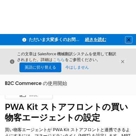
ただいま大変多くのお問い合わせをいただいており、ご連絡までにお時間を頂戴しております
続きを読む
Clo
この文章は Salesforce 機械翻訳システムを使用して翻訳
されました。詳細は
こちら
をご参照ください。
閉じる
閉じ
閉じる
英語に切り替える
今はしません
B2C Commerce の使用開始
目次
目次を表示
PWA Kit ストアフロントの買い
物客エージェントの設定
買い物客エージェントが PWA Kit ストアフロントと連携できるよ
うにするには、マネージドランタイム (MRT) を設定します。MRT