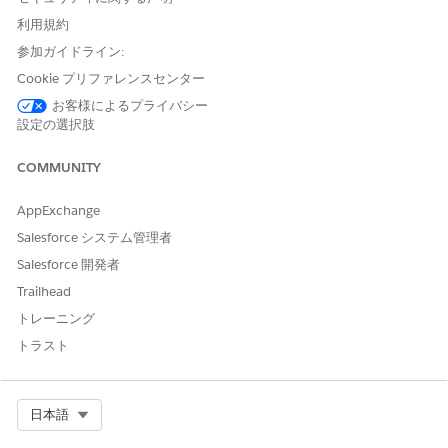
買い物客が購入を完了できるようにするには、Apple Pay と
Google Pay を Shopper Agent のメッセージングセッション
利用規約
に追加します。支払方法のサポートは Adyen を通じて提供さ
参加ガイドライン:
れます。この機能は、Progressive Web App (PWA) Kit を使
Cookie プリファレンスセンター
用する B2C Commerce 店舗を対象としています。
お客様によるプライバシー
設定の選択肢
COMMUNITY
この記事で問題は解決されましたか?
ご意見をお待ちしております。
AppExchange
Salesforce システム管理者
はい
いいえ
Salesforce 開発者
Trailhead
トレーニング
トラスト
Select Org
日本語