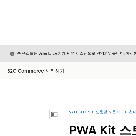
닫기
본 텍스트는 Salesforce 기계 번역 시스템으로 번역되었습니다. 자
B2C Commerce 시작하기
SALESFORCE 도움말
문서
머천다
위치:
목차 표시
PWA Kit 