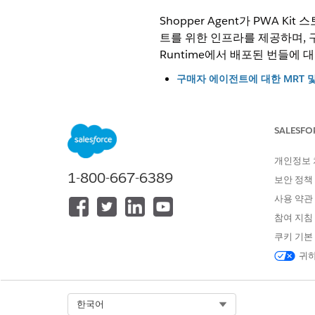
Shopper Agent가 PWA K
트를 위한 인프라를 제공하며, 구매
Runtime에서 배포된 번들에 
구매자 에이전트에 대한 MRT 
Shopper Agent가 PWA K
프라를 제공하며, 구매자 에이전트가
올바른 환경 변수를 설정합니다
SALESFO
Shopper Agent for PWA
구매자가 사이트를 탐색, 검색 및
개인정보
1-800-667-6389
런트 페이지의 플로팅 아이콘에서 S
보안 정책
PWA Kit 스토어프런트용 Apple 
사용 약관
구매자가 구매를 완료할 수 있도록 A
참여 지침
이 기능은 Progressive Web 
쿠키 기본
귀하
이 기사를 통해 문제를 해결했습니까
Select Org
한국어
개선을 위한 의견을 보내주세요.