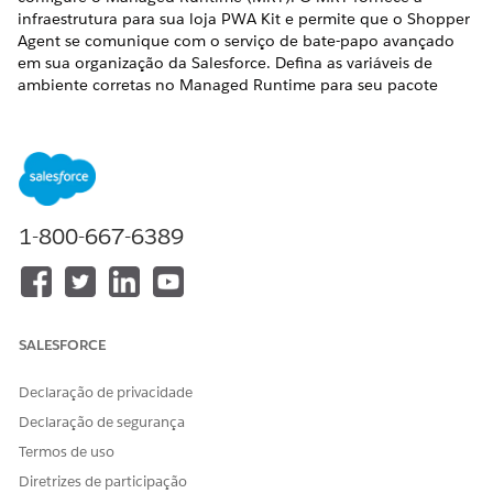
infraestrutura para sua loja PWA Kit e permite que o Shopper
Agent se comunique com o serviço de bate-papo avançado
em sua organização da Salesforce. Defina as variáveis de
ambiente corretas no Managed Runtime para seu pacote
implantado.
Configurar MRT e domínios confiáveis para o Shopper
Agent
Para que o Shopper Agent trabalhe com PWA Kit vitrines,
configure o tempo de execução gerenciado (MRT). O MRT
1-800-667-6389
fornece a infraestrutura para sua loja PWA Kit e permite
que o Shopper Agent se comunique com o serviço de
bate-papo avançado em sua organização da Salesforce.
Defina as variáveis de ambiente corretas no Managed
Runtime para seu pacote implantado.
SALESFORCE
Selecione onde iniciar o Shopper Agent para PWA Kit
Storefronts
Declaração de privacidade
Torne conveniente para os compradores acessarem
Declaração de segurança
assistência com tecnologia de IA quando estiverem
Termos de uso
navegando, pesquisando e navegando em seu site. Inicie
o Shopper Agent a partir do cabeçalho, da lista suspensa
Diretrizes de participação