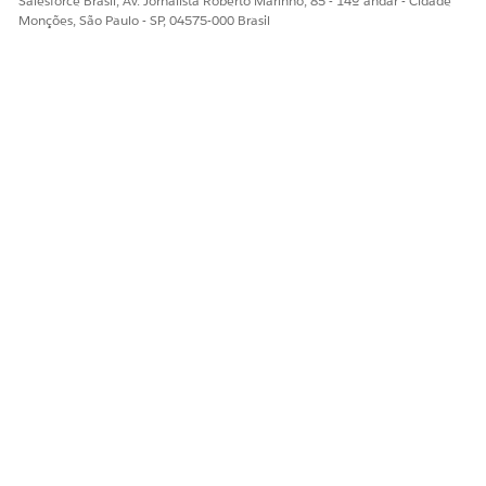
Salesforce Brasil, Av. Jornalista Roberto Marinho, 85 - 14º andar - Cidade
Monções, São Paulo - SP, 04575-000 Brasil