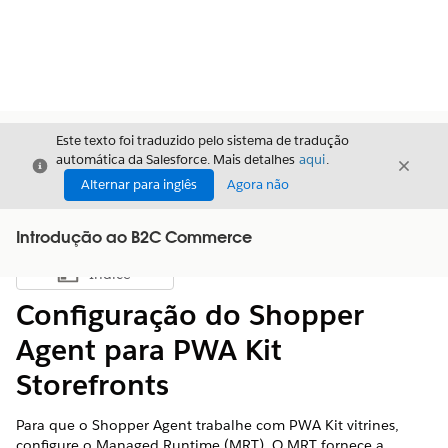
Este texto foi traduzido pelo sistema de tradução
automática da Salesforce. Mais detalhes
aqui
.
Fechar
Fecha
Fechar
Alternar para inglês
Agora não
Introdução ao B2C Commerce
Índice
Mostrar índice
Configuração do Shopper
Agent para PWA Kit
Storefronts
Para que o Shopper Agent trabalhe com PWA Kit vitrines,
configure o Managed Runtime (MRT). O MRT fornece a