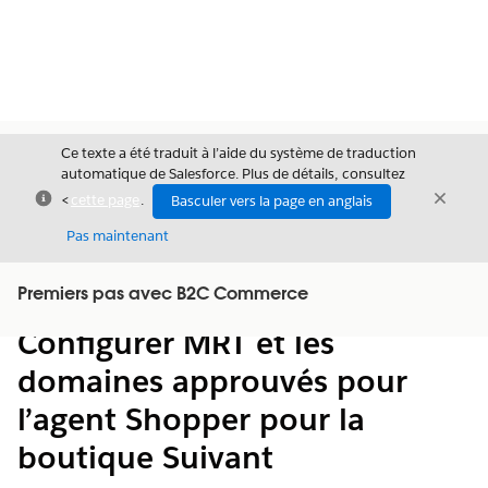
Ce texte a été traduit à l’aide du système de traduction
automatique de Salesforce. Plus de détails, consultez
Fermer
Ferme
<
cette page
.
Basculer vers la page en anglais
Fermer
Pas maintenant
Table des
Premiers pas avec B2C Commerce
Afficher la table des matières
matières
Configurer MRT et les
domaines approuvés pour
l’agent Shopper pour la
boutique Suivant