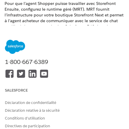
Pour que l’agent Shopper puisse travailler avec Storefront
Ensuite, configurez le runtime géré (MRT). MRT fournit
l’infrastructure pour votre boutique Storefront Next et permet
à l’agent acheteur de communiquer avec le service de chat
amélioré de votre organisation Salesforce. Définissez les
variables d’environnement correctes dans Managed Runtime
pour votre paquet déployé.
Licences requises : Voir
Licences requises pour B2C Shopper
Agent
.
1-800-667-6389
Effectuez ces actions préalables.
Pour activer et configurer Shopper Agent pour la boutique
Ensuite, configurez un canal de messagerie et créez un
déploiement de service intégré en suivant les étapes décrites
dans
Achats guidés pour B2C Commerce
.
SALESFORCE
Configurer MRT et les domaines approuvés pour l’agent
Déclaration de confidentialité
acheteur
Déclaration relative à la sécurité
Remplissez les conditions préalables suivantes :
Conditions d’utilisation
Confirmez que vous pouvez accéder à la console
d’administration Managed Runtime
.
Directives de participation