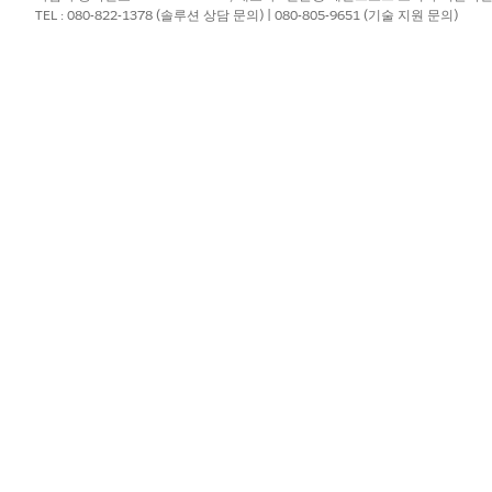
 Local Code를 참조하십시오
.
TEL : 080-822-1378 (솔루션 상담 문의) | 080-805-9651 (기술 지원 문의)
변수 페이지로 이동하려면 스토어프런트 세부 정보 페이지에서 연결된 MRT 
변수를 추가합니다.
_app__commerceAgent
nt Enhanced Chat 구성에서 사용하는 JSON 인코딩 설정을 입
이트 경로 및 조직 ID의 자리 표시자를 바꿉니다. 예제 값을 스
 "storefront_next_market_street",

nt": "https://< your-org-name.test2.my.pc-rnd.site.com/><
tps://< your-org-name.test2.my.pc-rnd.site.com/<> your-st
 your-org-name>.test2.my.pc-rnd.salesforce-scrt.com",

ur-org-id>",

xt"

디드 서비스 배포의 채팅 코드 조각에서 이러한 설정에 대한 값을 찾습
에 대한 첫 번째 인수입니다.
dedservice_bootstrap.init()
에 대한 두 번째 인수입니다.
mbeddedservice_bootstrap.init()