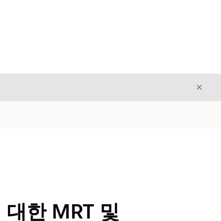
닫기
닫기
t에 대한 MRT 및