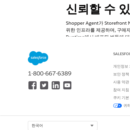
신뢰할 수 
Shopper Agent가 Storefr
위한 인프라를 제공하며, 구매자 에이
Runtime에서 배포된 번들에 
필요한 라이선스:
B2C Shopp
SALESFO
다음 사전 요구 사항을 완료합니
개인정보
Shopper Agent for Sto
1-800-667-6389
보안 정책
정하고 임베디드 서비스 배포를
사용 약관
구매자 에이전트에 대한 MRT 
참여 지침
다음 전제 조건을 완료하십시오
쿠키 기본
Managed Runtime 관리
콘
귀하
Salesforce 조직에서
Business Manager에서
Storefront Next Guide
의
Cr
Select Org
한국어