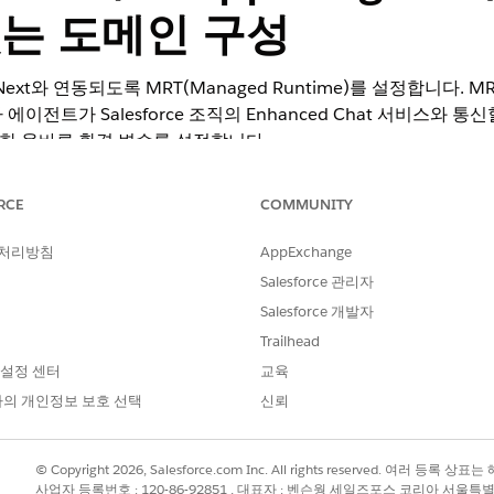
있는 도메인 구성
ont Next와 연동되도록 MRT(Managed Runtime)를 설정합니다. M
전트가 Salesforce 조직의 Enhanced Chat 서비스와 통신
대한 올바른 환경 변수를 설정합니다.
er Agent에 필요한 라이선스
을 참조하십시오.
RCE
COMMUNITY
다.
 처리방침
AppExchange
refront를 활성화 및 구성하려면 다음으로, 의 단계를
B2C Commerce
Salesforce 관리자
 생성합니다.
Salesforce 개발자
및 신뢰할 수 있는 도메인 구성
Trailhead
.
 설정 센터
교육
솔에 액세스할 수 있는지 확인합니다.
의 개인정보 보호 선택
신뢰
 고급 채팅이 활성화되어 있고 채널이 구매자 에이전트에 연결되어 있는지 확인
 스토어프런트 다음 스토어프런트를 생성합니다.
eate a Storefront in Business Manager with a GitHub Reposi
© Copyright 2026, Salesforce.com Inc. All rights reserved. 여러 등
사업자 등록번호 : 120-86-92851 , 대표자 : 벤슨웡 세일즈포스 코리아 서울특