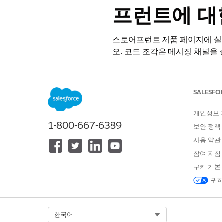
프런트에 대
스토어프런트 제품 페이지에 실
오. 코드 조각은 메시징 채널을
판매자 도구
|
사이트 기본 설정
Shopper Agent Experience
커머스 조직 ID를 입력합니다.
SALESFO
인앱 및 웹 코드 조각에 대한 
코드 조각을 찾으려면
임베디드 
개인정보
1-800-667-6389
보안 정책
사용 약관
이 기사를 통해 문제를 해결했습니까
참여 지침
개선을 위한 의견을 보내주세요.
쿠키 기본
귀하
Select Org
한국어