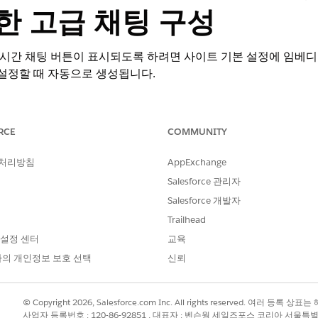
한 고급 채팅 구성
시간 채팅 버튼이 표시되도록 하려면 사이트 기본 설정에 임베디
 설정할 때 자동으로 생성됩니다.
|
맞춤 설정
|
쇼핑 에이전트
를 선택합니다.
 활성화
를 예로 설정합니다.
RCE
COMMUNITY
임베디드 메시징
에 Salesforce org의 Enhanced Chat 배포에서 가져
서비스 배포
|
코드 조각
|
설정으로
이동합니다 .
 처리방침
AppExchange
Salesforce 관리자
Salesforce 개발자
?
Trailhead
 설정 센터
교육
의 개인정보 보호 선택
신뢰
© Copyright 2026, Salesforce.com Inc. All rights reserved. 여러 등
사업자 등록번호 : 120-86-92851 , 대표자 : 벤슨웡 세일즈포스 코리아 서울특