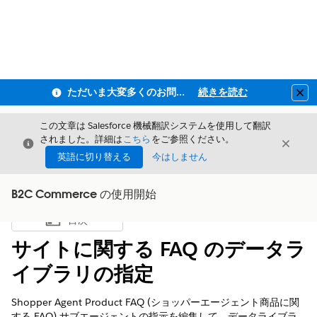
ただいま大変多くのお問い合わせをいただいており、ご連絡までにお時間を頂戴しております
続きを読む
Clo
この文章は Salesforce 機械翻訳システムを使用して翻訳
されました。詳細は
こちら
をご参照ください。
閉じる
閉じ
閉じる
英語に切り替える
今はしません
B2C Commerce の使用開始
目次
目次を表示
サイトに関する FAQ のデータラ
イブラリの指定
Shopper Agent Product FAQ (ショッパーエージェント商品に関
する FAQ) サブエージェントの指示を編集して、データライブラ