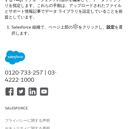
リを指定します。これらの手順は、アップロードされたファイル
とサポート情報記事でデータ ライブラリを設定していることを前
提としています。
Salesforce 組織で、ページ上部の
をクリックし、
設定
を選
択します。
クイック検索ボックスで、[
Agentforce エージェント
] を見
つけて選択し、買い物客エージェントを選択します。
「サブエージェント」タブで、「
B2C Commerce サイトに関
する FAQ
」を選択します。
AnswerSiteFAQ 命令にパラメーター
を
libraryAPINamesCsv
追加し、サイト FAQ で使用する各データライブラリの API 参
0120-733-257 | 03-
照名を入力します。それぞれの名前をコンマで区切ります。
4222-1000
追加するデータ ライブラリが多すぎると、エージェントのパ
フォーマンスが低下する可能性があります。
SALESFORCE
プライバシーに関する声明
この記事で問題は解決されましたか?
セキュリティに関する声明