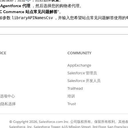
择
Agentforce 代理
，然后选择您的购物者代理。
2C Commerce 站点常见问题解答
”。
，添加参数
，并输入您希望站点常见问题解答使用的每个
libraryAPINamesCsv
RCE
COMMUNITY
降低代理性能。
AppExchange
Salesforce 管理员
Salesforce 开发人员
进行改进！
Trailhead
 首选项中心
培训
的隐私选择
Trust
© Copyright 2026, Salesforce.com Inc. 公司版权所有。保留所
Salesforce, Inc. Salesforce Tower, 415 Mission Street, 3rd Floor, San Francis