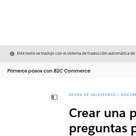
Cerrar
Este texto se tradujo con el sistema de traducción automática de
Primeros pasos con B2C Commerce
AYUDA DE SALESFORCE
DOCUM
Usted está aquí:
Mostrar índice de materias
Crear una p
preguntas 