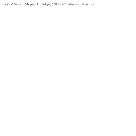
ultepec V Secc., Miguel Hidalgo, 11000 Ciudad de México
e
.
oductos B2C
.
ha creado.
s de la configuración de la plantilla.
te actualizado.