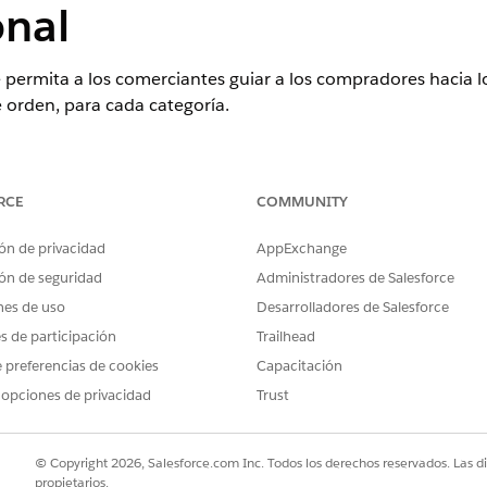
onal
ue permita a los comerciantes guiar a los compradores hacia 
 orden, para cada categoría.
cuadro Búsqueda rápida, escriba
y, a c
Generador de solicitudes
RCE
COMMUNITY
solicitud existente, haga clic en una plantilla de solicitud existente 
 solicitudes, haga clic en
Nueva plantilla de solicitud
.
ón de privacidad
AppExchange
po de plantilla de solicitud, seleccione
Flex
.
ón de seguridad
Administradores de Salesforce
a plantilla de solicitud.
cripción para su plantilla de solicitud.
nes de uso
Desarrolladores de Salesforce
en Insertar recurso, pegue el mensaje en el espacio de trabajo Mens
es de participación
Trailhead
e coincida con sus categorías de productos.
 preferencias de cookies
Capacitación
uración de la plantilla, anote el nombre de la API.
 opciones de privacidad
Trust
o.
cuadro Búsqueda rápida, escriba
y, a conti
Agentes de Agentforce
© Copyright 2026, Salesforce.com Inc. Todos los derechos reservados. Las d
propietarios.