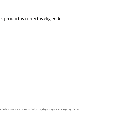
los productos correctos eligiendo
ontinuación, seleccione
Generador de
y copie la solicitud para esa plantilla.
aje.
nuación, seleccione Agentes de
istintas marcas comerciales pertenecen a sus respectivos