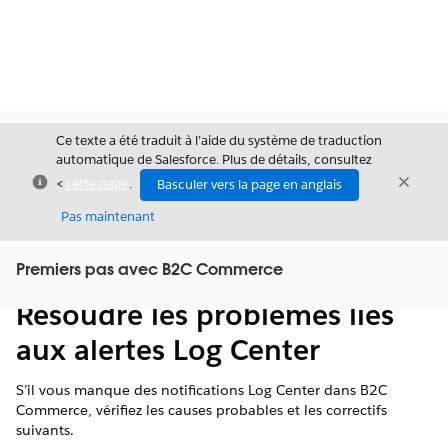
Ce texte a été traduit à l’aide du système de traduction
automatique de Salesforce. Plus de détails, consultez
Fermer
Ferme
<
cette page
.
Basculer vers la page en anglais
Fermer
Pas maintenant
Table des
Premiers pas avec B2C Commerce
Afficher la table des matières
matières
Résoudre les problèmes liés
aux alertes Log Center
S’il vous manque des notifications Log Center dans B2C
Commerce, vérifiez les causes probables et les correctifs
suivants.