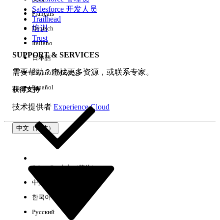
Salesforce 开发人员
Français
体验
Trailhead
培训
Deutsch
Trust
Italiano
SUPPORT & SERVICES
日本語
全部清除
完成
需要帮助？查找更多资源，或联系专家。
Español (México)
Español
获得支持
技术提供者
Experience Cloud
中文（简体）
Select Org
中文（简体）
中文（繁体）
한국어
Русский
没有结果