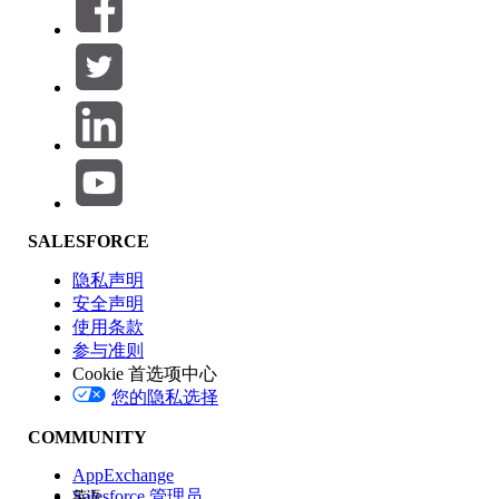
筛选器 (0)
选择筛选器
添加
产品区域
SALESFORCE
功能影响
隐私声明
安全声明
使用条款
参与准则
Cookie 首选项中心
版本
您的隐私选择
COMMUNITY
AppExchange
Salesforce 管理员
英语