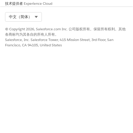
技术提供者
Experience Cloud
无法为核心组织启用同步首选项
无法处理事件
Select Org
中文（简体）
transactionKey 的 CDC 事件中没有 recordId
无法从事件记录中获取更改的字段
© Copyright 2026, Salesforce.com Inc. 公司版权所有。保留所有权利。其他
订阅期间出错
各商标均为其各自的所有人所有。
Salesforce, Inc. Salesforce Tower, 415 Mission Street, 3rd Floor, San
内部 Eventbus 错误
Francisco, CA 94105, United States
Eventbus 错误
字段同步延迟
如果将字段添加到个人账户，请等待最多 5 分钟，该字段才会显示
在“属性映射”UI 的下拉菜单中。
本文章是否解决您的问题？
请与我们共享您的想法，以便我们进行改进！
是
否