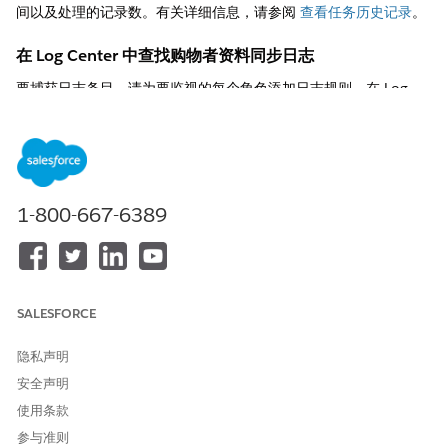
间以及处理的记录数。有关详细信息，请参阅
查看任务历史记录
。
在 Log Center 中查找购物者资料同步日志
要捕获日志条目，请为要监视的每个角色添加日志规则。在 Log
Center 中，进入
配置
|
日志级别
，点击加号图标添加规则。更多
信息，请参见
访问 Log Center
。
1-800-667-6389
SALESFORCE
根据您正在调查的角色启用这些日志类别。
隐私声明
安全声明
角色
日志分类
使用条款
出版商
com.demandware.beehive.core.unifie
参与准则
dprofile