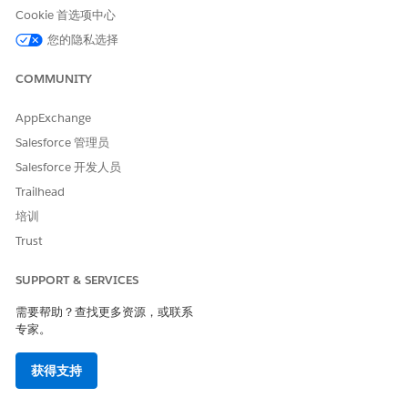
Cookie 首选项中心
用户
com.demandware.component.transact
您的隐私选择
ion.anccrm.integration
COMMUNITY
错误日志短语
AppExchange
在
错误
级别搜索 Log Center 以查找这些短语，以识别同步失败。
Salesforce 管理员
同步作业
Salesforce 开发人员
配置文件同步作业的 beforeStep 异常
Trailhead
错误处理块
培训
处理失败
发布流中的错误
Trust
出版商
SUPPORT & SERVICES
发布流中的错误
需要帮助？查找更多资源，或联系
发布期间出错 - 未经身份验证
专家。
内部 Eventbus 错误 - 不可用
Eventbus 错误
获得支持
无法序列化客户的自定义字段值
用户