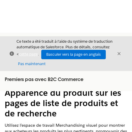
Ce texte a été traduit à l’aide du système de traduction
automatique de Salesforce. Plus de détails, consultez
Fermer
Ferme
<
cette page
.
Basculer vers la page en anglais
Fermer
Pas maintenant
Table des
Premiers pas avec B2C Commerce
Afficher la table des matières
matières
Apparence du produit sur les
pages de liste de produits et
de recherche
Utilisez l’espace de travail Merchandising visuel pour montrer
aux acheteurs les produits les plus pertinents, promouvoir des