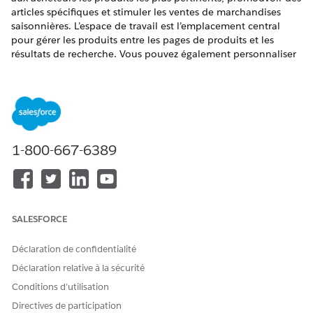
articles spécifiques et stimuler les ventes de marchandises
saisonnières. L’espace de travail est l’emplacement central
pour gérer les produits entre les pages de produits et les
résultats de recherche. Vous pouvez également personnaliser
les informations et les images affichées sur les fiches produits,
et sélectionner un paramètre régional pour personnaliser les
résultats de la recherche pour les acheteurs.
L’espace de travail offre deux vues pour l’exécution des tâches
: une vue grille et une vue de liste. Certaines tâches ne
s’appliquent qu’à un seul contexte. Par exemple, ce n’est que
1-800-667-6389
dans le contexte Catégorie que vous pouvez repositionner des
produits.
Exposer le merchandising visuel dans Business
Manager
SALESFORCE
Pour utiliser Visual Merchandising, assurez-vous que votre
Déclaration de confidentialité
administrateur ajoute le module Business Manager Visual
Déclaration relative à la sécurité
Merchandising à votre rôle.
Conditions d’utilisation
Cette procédure suppose que votre administrateur a créé un
ou plusieurs rôles de merchandiser.
Directives de participation