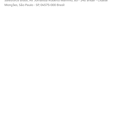
Salesforce Brasil, Av. Jornalista Roberto Marinho, 85 - 14º andar - Cidade
Digite um número de posição na caixa de
Monções, São Paulo - SP, 04575-000 Brasil
classificação. (2)
Marque a caixa de seleção em cada cartão de produto
e use Ações em massa para movê-los para a parte
superior. (3)
Selecione uma cor faceout para um produto