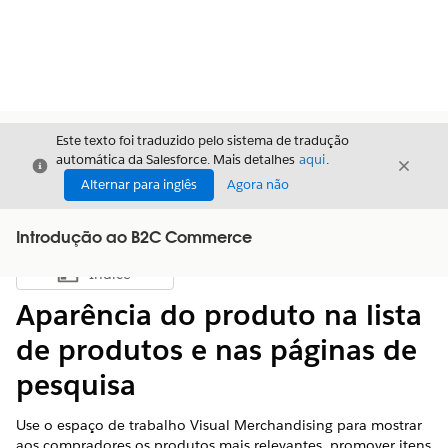
Este texto foi traduzido pelo sistema de tradução
automática da Salesforce. Mais detalhes
aqui
.
Fechar
Fecha
Fechar
Alternar para inglês
Agora não
Introdução ao B2C Commerce
Índice
Mostrar índice
Aparência do produto na lista
de produtos e nas páginas de
pesquisa
Use o espaço de trabalho Visual Merchandising para mostrar
aos compradores os produtos mais relevantes, promover itens