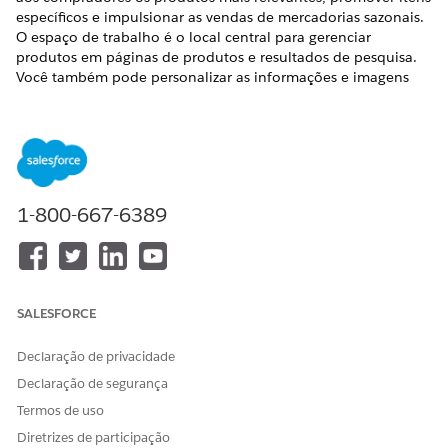
específicos e impulsionar as vendas de mercadorias sazonais.
O espaço de trabalho é o local central para gerenciar
produtos em páginas de produtos e resultados de pesquisa.
Você também pode personalizar as informações e imagens
mostradas em cartões de produtos e selecionar uma
localidade para personalizar os resultados da pesquisa para
os compradores.
O espaço de trabalho oferece dois modos de exibição para
concluir tarefas: um modo de exibição de grade e um modo
de exibição de lista. Algumas tarefas se aplicam a apenas um
1-800-667-6389
contexto. Por exemplo, somente no contexto Categoria é
possível reposicionar produtos.
Expor o Visual Merchandising no Business Manager
SALESFORCE
Para usar o Visual Merchandising, certifique-se de que seu
administrador adicione o módulo Business Manager Visual
Declaração de privacidade
Merchandising à sua função.
Declaração de segurança
Este procedimento pressupõe que seu administrador tenha
Termos de uso
criado uma ou mais funções de merchandiser.
Diretrizes de participação