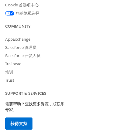
在 Business Manager 中，点击 App Launcher，然后选择
商
Cookie 首选项中心
家工具
|
站点
|
产品和目录
|
视觉营销
。
您的隐私选择
从上下文选择器中选择
类别
。(1)
使用以下方法之一更改产品卡位置。
COMMUNITY
将产品卡拖动到新位置。
在排名框中输入位置编号。(2)
AppExchange
选中每个产品卡中的复选框，然后使用“批量操作”将其移动
Salesforce 管理员
到顶部。(3)
Salesforce 开发人员
Trailhead
培训
Trust
SUPPORT & SERVICES
需要帮助？查找更多资源，或联系
专家。
获得支持