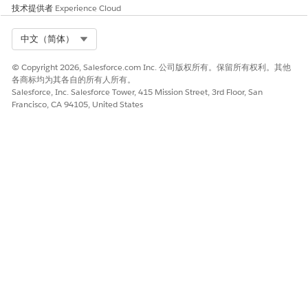
技术提供者
Experience Cloud
选择产品的正面颜色
Select Org
中文（简体）
选择哪个颜色变体是购物者在产品页面上看到产品时的初始主图
© Copyright 2026, Salesforce.com Inc. 公司版权所有。保留所有权利。其他
片。例如，要使蓝色毛衣成为可用颜色中的默认图像，请选择蓝色
各商标均为其各自的所有人所有。
作为正面朝外的颜色。
Salesforce, Inc. Salesforce Tower, 415 Mission Street, 3rd Floor, San
Francisco, CA 94105, United States
在 Business Manager 中，点击 App Launcher，然后选择
商
家工具
|
站点
|
产品和目录
|
视觉营销
。
在产品卡上选择要配置的铅笔。
“正面图像”（Faceout Image） 页面打开。
选择要用作默认图像的颜色变体。
将产品分配或取消分配到分类
将产品分配到分类或更新现有分类分配，以控制产品在网店中的显
示位置。
在 Business Manager 中，点击 App Launcher，然后选择
商
家工具
|
站点
|
产品和目录
|
视觉营销
。
在 Visual Merchandising 工作区中，从上下文下拉列表中选择
“类别”。