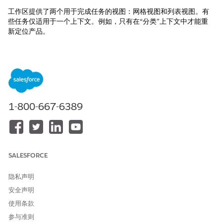
工作区提供了两个用于完成任务的视图：网格视图和列表视图。有
些任务仅适用于一个上下文。例如，只有在“分类”上下文中才能重
新定位产品。
在 Business Manager 中公开视觉商品管理
要使用 Visual Merchandising，请确保您的管理员将 Business
Manager Visual Merchandising 模块添加到您的角色中。
此过程假定您的管理员已创建一个或多个商家角色。
1-800-667-6389
在 Business Manager 中，单击“应用程序启动器”，然后选择
“管理
”。
选择“
角色 & 权限”
，然后选择适用的角色。
在“Business Manager 模块”选项卡中，选择哪些站点可以查看
该模块，然后单击
“应用
”。
SALESFORCE
找到 Visual Merchandising 并选择角色的读/写权限。
对每个适用的角色重复这些步骤。
隐私声明
安全声明
控制产品在分类中的位置
使用条款
控制产品在分类中的显示顺序，以突出显示最相关或促销的项目。
参与准则