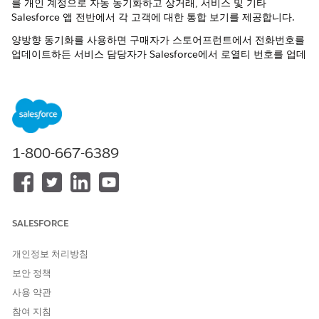
를 개인 계정으로 자동 동기화하고 상거래, 서비스 및 기타
Salesforce 앱 전반에서 각 고객에 대한 통합 보기를 제공합니다.
양방향 동기화를 사용하면 구매자가 스토어프런트에서 전화번호를
업데이트하든 서비스 담당자가 Salesforce에서 로열티 번호를 업데
이트하든 상관없이 두 시스템 중 하나의 매핑된 특성에 대한 프로필
업데이트가 두 시스템 모두에 표시됩니다. 구매자 프로필 동기화는
현재 타사 ID 공급업체(IDP)에서 관리하는
외부 프로필을
지원하지
않습니다.
구매자 프로필 동기화 구성
Shopper Profile Sync를 사용하여 B2C Commerce와
1-800-667-6389
Salesforce 조직 간에 등록된 구매자를 개인 계정으로 동기화할
수 있습니다.
구매자 프로필 동기화를 위한 특성 매핑 구성
특성 매핑은 B2C Commerce와 Salesforce 조직 간에 동기화되
SALESFORCE
는 구매자 특성을 정의합니다.
개인정보 처리방침
구매자 프로필 동기화를 위한 개인 계정 중복 규칙 설정
Salesforce에서 매칭 및 중복 규칙을 구성하여 Shopper Profile
보안 정책
Sync에서 구매자 레코드를 생성하거나 업데이트할 때 개인 계
사용 약관
정이 중복되지 않도록 합니다.
참여 지침