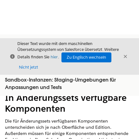
Dieser Text wurde mit dem maschinellen
Übersetzungssystem von Salesforce übersetzt. Weitere
Schließen
Schli
Details finden Sie
hier
.
Zu Englisch wechseln
Schließ
Nicht jetzt
Sandbox-Instanzen: Staging-Umgebungen für
Inhalt
Inhalt anzeigen
Anpassungen und Tests
In Änderungssets verfügbare
Komponenten
Die für Änderungssets verfügbaren Komponenten
unterscheiden sich je nach Oberfläche und Edition.
Außerdem müssen für einige Komponenten entsprechende