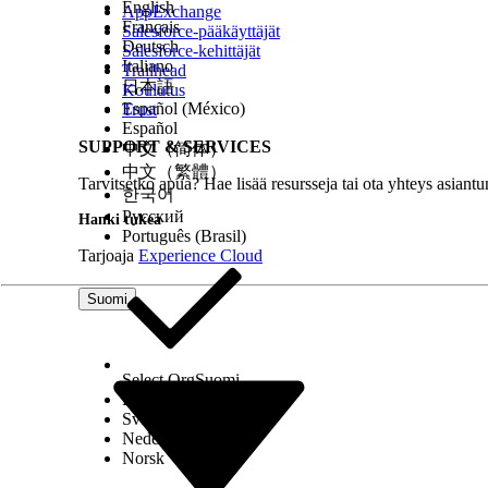
English
Botti
AppExchange
Français
Painike tai linkki
Salesforce-pääkäyttäjät
Deutsch
CORS-whitelistin alkuperä
Salesforce-kehittäjät
Italiano
Puhelukeskus
Trailhead
日本語
Kampanjan vaikutus -malli
Koulutus
Kanavavalikon käyttöönotto
Español (México)
Trust
Chatter-laajennus
Español
SUPPORT & SERVICES
Classic-kirjelomake
中文（简体）
Viestintäkanavan asettelu
中文（繁體）
Tarvitsetko apua? Hae lisää resursseja tai ota yhteys asiantu
Kompakti asettelu
한국어
Content Security Policyn luottama sivusto
Русский
Hanki tukea
Mukautettu tietotyyppi
Português (Brasil)
Mukautettu kenttä
Tarjoaja
Experience Cloud
Mukautetun ohjevalikon osio
Mukautettu indeksi
Suomi
Mukautettu otsikko
Mukautettu metadatatyyppi
Mukautettu ilmoitustyyppi
Mukautettu objekti
Select Org
Suomi
Mukautettu käyttöoikeus
Dansk
Mukautettu raporttityyppi
Svenska
Mukautettu asetus
Nederlands
Mittaristo
Norsk
Datapalvelu
Digitaalinen kokemus