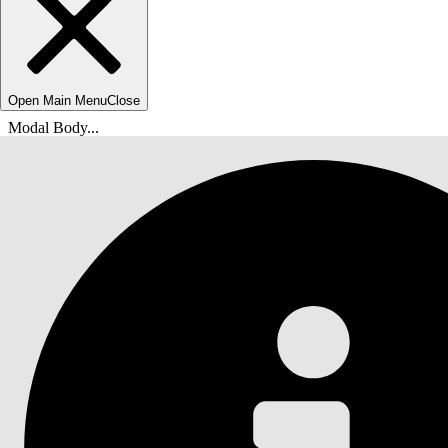
Open Main Menu
Close
Modal Body...
Olet tässä:
Salesforce-ohje
Asiakirja
Sandboxit: Ympäristöjen valmisteleminen mukau