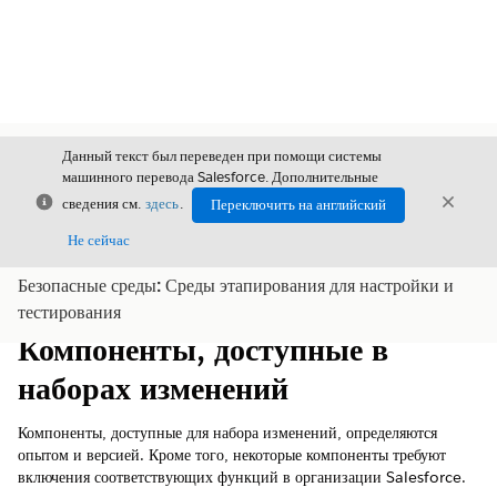
Данный текст был переведен при помощи системы
машинного перевода Salesforce. Дополнительные
Закрыть
Закры
сведения см.
здесь
.
Переключить на английский
Закрыт
Не сейчас
Безопасные среды: Среды этапирования для настройки и
Содержание
Показать содержание
тестирования
Компоненты, доступные в
наборах изменений
Компоненты, доступные для набора изменений, определяются
опытом и версией. Кроме того, некоторые компоненты требуют
включения соответствующих функций в организации Salesforce.