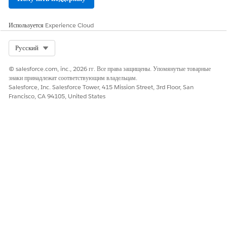
Причина общего доступа к Apex
Триггер Apex
Приложение
Используется
Experience Cloud
Процесс утверждения
Файл актива
Select Org
Русский
Правило назначения
Тип рекомендации помощника
© salesforce.com, inc., 2026 гг. Все права защищены. Упомянутые товарные
Пакет компонентов Aura
знаки принадлежат соответствующим владельцам.
Поставщик проверки подлинности
Salesforce, Inc. Salesforce Tower, 415 Mission Street, 3rd Floor, San
Francisco, CA 94105, United States
Правило автоматического ответа
Бот
Кнопка или ссылка
Происхождение белого списка CORS
Центр обработки вызовов
Модель влияния кампании
Развертывание меню канала
Расширение Chatter
Классический фирменный бланк
Макет канала связи
Компактный макет
Надежный сайт политики безопасности содержимого
Тип настраиваемых данных