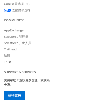
Analytics 数据集
Cookie 首选项中心
Analytics 数据集元数据
您的隐私选择
Analytics 镜头
Analytics 模式
COMMUNITY
Analytics 模板
Apex 类
AppExchange
Apex 共享原因
Apex 触发器
Salesforce 管理员
应用程序
Salesforce 开发人员
审批流程
Trailhead
资产文件
分配规则
培训
助手推荐类型
Trust
Aura 组件捆绑包
验证提供商
SUPPORT & SERVICES
自动响应规则
机器人
需要帮助？查找更多资源，或联系
专家。
按钮或链接
CORS 白名单来源
呼叫中心
获得支持
市场活动影响模型
渠道菜单部署