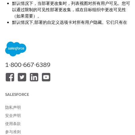
默认情况下，当部署更改集时，列表视图对所有用户可见。您可
以通过限制的可见性部署更改集，或在目标组织中更改可见性
（如果需要）。
默认情况下,部署的自定义选项卡对所有用户隐藏。它们只有在
更改集也包含设置可见性属性的简档时可见。Professional
Edition 组织是个例外，默认情况下在这些组织中部署的自定义
选项卡始终可见。
存储在“我的个人自定义报表”文件夹（专用报表）中的报表不会
显示在可以添加到更改集的报表列表中。存储在“统一公用报表”
文件夹中的报表不会显示在可添加到更改集的报表列表中，但也
1-800-667-6389
将不会部署，即使添加到更改集。要使用更改集部署专用或未提
交的报表，请先复制或将报表移动到不同报表文件夹。
以下组件类型可以添加到更改集。
操作
SALESFORCE
操作链接组模板
重定向的允许 URL
隐私声明
允许的站点
安全声明
Analytics 应用程序
使用条款
Analytics 仪表板
Analytics 数据流
参与准则