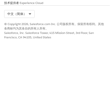
技术提供者
Experience Cloud
Chatter 扩展
Classic 信头
Select Org
中文（简体）
通信渠道布局
紧凑布局
© Copyright 2026, Salesforce.com Inc. 公司版权所有。保留所有权利。其他
内容安全策略受信站点
各商标均为其各自的所有人所有。
自定义数据类型
Salesforce, Inc. Salesforce Tower, 415 Mission Street, 3rd Floor, San
自定义字段
Francisco, CA 94105, United States
自定义帮助菜单部分
自定义索引
自定义标签
自定义元数据类型
自定义通知类型
自定义对象
自定义权限
自定义报表类型
自定义设置
仪表板
数据服务
数字体验
数字体验捆绑
文档