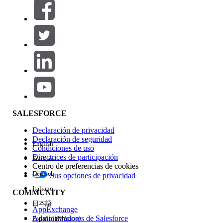
Filtros (0)
SELECCIONAR FILTROS
Agregar
Área de productos
Repercusión de función
SALESFORCE
Declaración de privacidad
Declaración de seguridad
English
Condiciones de uso
Directrices de participación
Français
Centro de preferencias de cookies
Deutsch
Sus opciones de privacidad
Edición
Italiano
COMMUNITY
日本語
AppExchange
Administradores de Salesforce
Español (México)