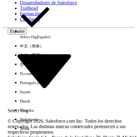
Desarrolladores de Salesforce
Trailhead
Experiencia
Formación
Confianza
Español
Select Org
Español
Borrar todo
Listo
中文（简体）
中文（繁體）
한국어
Русский
Português (Brasil)
Suomi
Dansk
Select Org
Svenska
Nederlands
© Copyright 2026, Salesforce.com Inc. Todos los derechos
reservados. Las distintas marcas comerciales pertenecen a sus
Norsk
respectivos propietarios.
No hay resultados