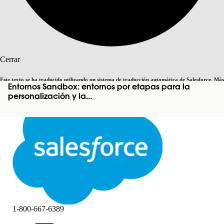
Buscar
Cerrar
Este texto se ha traducido utilizando un sistema de traducción automática de Salesforce. Más
Entornos Sandbox: entornos por etapas para la
Cambiar a inglés
Ahora no
información
aquí
.
personalización y la...
Cerrar
Cerrar
1-800-667-6389