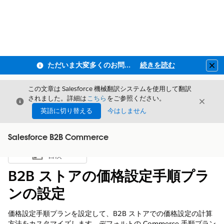
ただいま大変多くのお問い合わせをいただいており、ご連絡までにお時間を頂戴しております
続きを読む
Clo
この文章は Salesforce 機械翻訳システムを使用して翻訳
されました。詳細は
こちら
をご参照ください。
閉じる
閉じ
閉じる
英語に切り替える
今はしません
Salesforce B2B Commerce
目次
目次を表示
B2B ストアの価格設定手順プラ
ンの設定
価格設定手順プランを設定して、B2B ストアでの価格設定の計算
方法をカスタマイズします。デフォルトの Commerce 手順プラン