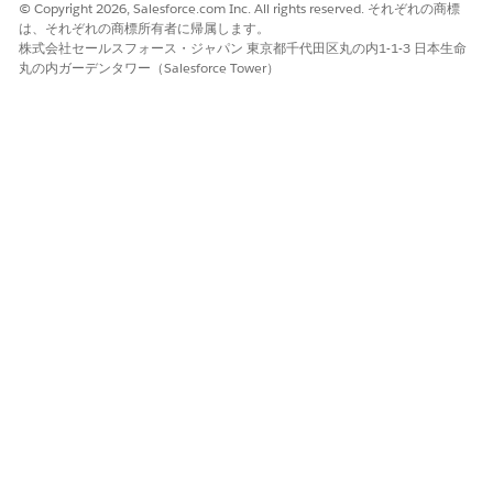
© Copyright 2026, Salesforce.com Inc. All rights reserved. それぞれの商標
行します。複数の価格設定セクションと Apex セクションを含
は、それぞれの商標所有者に帰属します。
めることができます。
株式会社セールスフォース・ジャパン 東京都千代田区丸の内1-1-3 日本生命
丸の内ガーデンタワー（Salesforce Tower）
価格設定用の Apex フックの作成については、
メモ
「
Customize B2B
Store Pricing with Apex」を参照してく
ださい。
[処置計画セクション] 領域で、[
追加] を
クリックします。
[
標準
種別] を選択します。
[
Section Type (セクション種別
)] で、
Apex
を選択しま
す。
セクションの名前を入力します。
セクションの詳細で、[
フェーズ]
を[
価格設定]
、[
解決種別]
を[
デフォルト]
に設定し、Apexクラスを選択します。
[保存]
をクリックします。
複数のセクションを追加した場合は、[
セクションを管理
] をク
リックします。セクションをドラッグして、正確な実行順序を