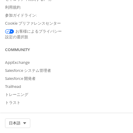
ます。ただし、処置プランは割り当てられたストアでのみ実行
利用規約
されます。
参加ガイドライン:
[
] をクリックし、[
設定]
を選択します。
Cookie プリファレンスセンター
[クイック検索] ボックスに「
Procedure Plan Definition
Templates
」と入力し、[
処置プラン定義テンプレート
] を選
お客様によるプライバシー
設定の選択肢
択します。
[デフォルトの
Commerce 価格設定
手順プラン定義テンプレ
ート] テンプレートを選択します。
COMMUNITY
コンテキスト定義を選択します。デフォルトでは、コマースコ
ンテキスト定義が選択されています。カスタムコンテキスト定
AppExchange
義を作成した場合は、選択します。デフォルトのコンテキスト
Salesforce システム管理者
定義に基づいて拡張コンテキスト定義を使用します。コピーし
Salesforce 開発者
たコンテキスト定義はサポートされていません。
Trailhead
[処置プランセクション] 領域で、前のステップで選択したコン
テキスト定義と同じコンテキスト定義を使用する価格設定手順
トレーニング
を選択します。
トラスト
デフォルトの Commerce 価格設定手順が存在する場合、自動
的に追加されます。それ以外の場合は、使用する価格設定手順
を手動で選択します。プランごとに 1 つの価格設定手順セク
Select Org
日本語
ションのみを追加します。
Apexセクションを使用して、カスタム価格設定ロジックを実