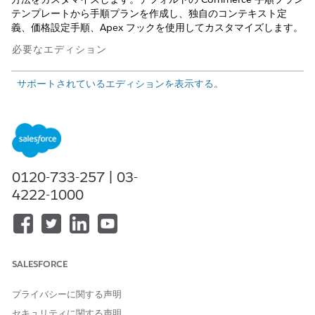
テンプレートから手順プランを作成し、独自のコンテキスト定
義、価格設定手順、Apex フックを使用してカスタマイズします。
必要なエディション
サポートされているエディションを表示する
。
どの Salesforce Commerce 製品がありますか?
[Advanced Pricing for Commerce Powered by Revenue
Cloud]を有効にして設定します。詳細については、
「
Configure Advanced Pricing
for Commerce Powered by
0120-733-257 | 03-
Revenue Cloud」を参照してください。
4222-1000
取引先ノードと商品ノードのコンテキスト定義を拡張して価格
設定に影響を与えるには、[価格設定コンテキストの拡張性] を
有効にします。「B2B または D2C ストアの
価格設定コンテキ
ストの拡張
」を参照してください。
ストアから、[
設定
|
店舗
] に移動します。
SALESFORCE
[価格設定] タブに移動します。
[
Pricing Procedure Plan
(価格設定手順プラン)] を有効にしま
プライバシーに関する声明
す。
有効にすると、組織のすべてのストアでこの機能が有効になり
セキュリティに関する声明