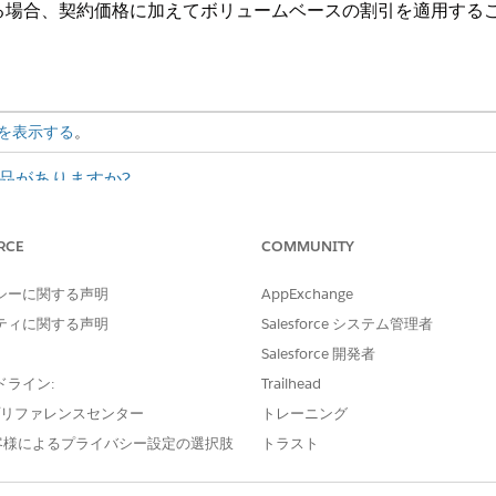
する場合、契約価格に加えてボリュームベースの割引を適用する
を表示する
。
ce 製品がありますか?
前に、契約品目価格を含む有効な契約があることを確認します
さい。
RCE
COMMUNITY
、[
契約] を
検索して選択します。
シーに関する声明
AppExchange
ティに関する声明
Salesforce システム管理者
商品の [
] をクリックし、
[編集]
をクリックします。
ールドで、適用する調整の種別を選択します。
Salesforce 開発者
づいてすべての単位に 1 つの割引を適用するには、このオプションを選択
ドライン:
Trailhead
ての品目で 11 ～ 20 個の階層の 10% 割引が適用されます。
e プリファレンスセンター
トレーニング
選択すると、累積割引が適用され、合計数量の異なる部分に異なる税率が
客様によるプライバシー設定の選択肢
トラスト
 ～ 20 品目は 10% の割引を受けます。