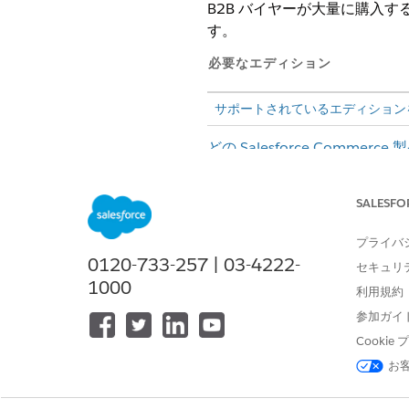
B2B バイヤーが大量に購入
す。
必要なエディション
サポートされているエディション
どの Salesforce Commer
数量ベースの調整を設定する
B2B Buyer」を参照してくだ
SALESFO
アプリケーションランチャーで
プライバ
更新する契約を開きます。
0120-733-257 | 03-4222-
セキュリ
[
契約品目価格
] 関連リストで、
1000
［
Adjustment Method］
フィ
利用規約
範囲: 購入数量の合計に基
参加ガイ
を購入した場合、15 個すべ
Cooki
スラブ: このオプションを
お
目は 5% の割引を受け、11
変更内容を保存します。