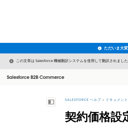
閉じる
この文章は Salesforce 機械翻訳システムを使用して翻訳されまし
Salesforce B2B Commerce
SALESFORCE ヘルプ
ドキュメント
詳細情報:
目次を表示
契約価格設