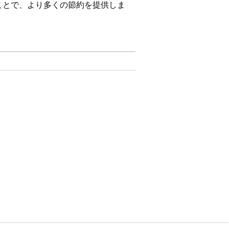
ことで、より多くの節約を提供しま
。「
Offer Contract-Based Pricing
to a
します。たとえば、顧客が 15 個の品目
適用されます。たとえば、最初の 10 品