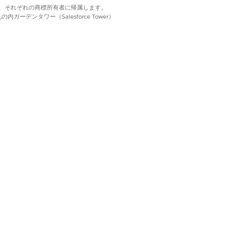
d. それぞれの商標は、それぞれの商標所有者に帰属します。
ーデンタワー（Salesforce Tower）
。
: 10% の場合は 10)。固定金額割引
限]
を 10 に設定し、[
上限]
を空白の
択します。
[
Contract Pricing Adjustment Tiers
(契約
ます。
ベースの調整が適用されます。最終価