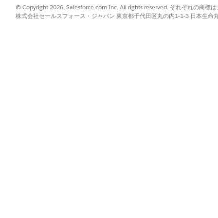
調整階層を追加します。
© Copyright 2026, Salesforce.com Inc. All rights reserve
額かを選択します。
株式会社セールスフォース・ジャパン 東京都千代田区丸の内1-1-3 日本生命丸の内ガ
階層の最小数量を入力します。最初の階層に「1」と入力します。
量を入力します。オープンエンドのランクの場合は、空白のままにします
れる割引を入力します。パーセント割引の場合、パーセントを入力します (例
金額を入力します。
 個以上の単位を購入したときに 5% の割引を提供するには、[
下
 [パーセント] に設定し、[
階層値]
に「5」と入力します。
階層を作成するには、上記の手順を繰り返します。
提供する数量範囲をカバーしていることを確認します。
決定表を更新します。
 ボックスに「
」と入力し、[
ルックアップテーブル]
を選
Lookup Tables
契約価格設定エントリ)] を選択し、[
更新] を
クリックします。同様に、
tract Pricing Volume Tiers
(契約価格設定ボリューム階層)] を更新し
商品を購入すると、購入数量に基づいて契約価格に加えて数量
と適用可能なボリューム割引の両方が反映されます。