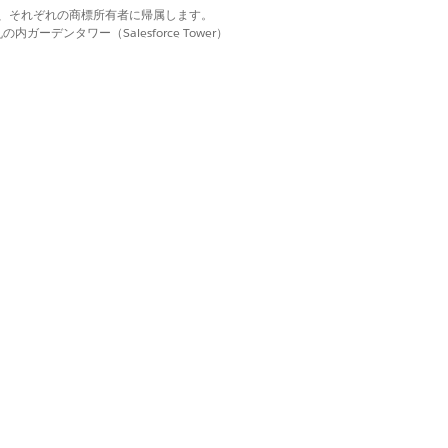
d. それぞれの商標は、それぞれの商標所有者に帰属します。
できません。
ーデンタワー（Salesforce Tower）
せん。
には、バイヤーがカートを作成する必要が
ダウンは、ミニカート機能が無効になって
表示されます。
アで複数カート機能を有効にしたら、エク
はい
いいえ