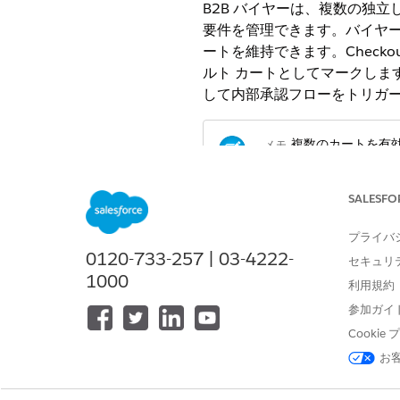
B2B バイヤーは、複数の独
要件を管理できます。バイヤー
ートを維持できます。Chec
ルト カートとしてマークします
して内部承認フローをトリガ
複数のカートを有
メモ
SALESFO
複数のカート管理機能を有効に
イヤーは、保存したカートに
プライバ
0120-733-257 | 03-4222-
セキュリ
考慮事項
1000
利用規約
カート名には最大 250 文字の 
参加ガイ
定しない場合、カート名はパ
Cooki
保存済みカートでは、シンプル
お
ドルや設定可能な属性を持つシ
バイヤーは保存されたカートから
用して Checkout します。