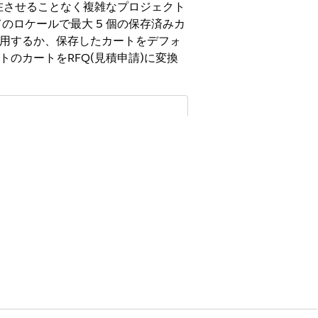
在させることなく複雑なプロジェクト
ロケールで最大 5 個の保存済みカ
を使用するか、保存したカートをデフォ
トのカートをRFQ(見積申請)に変換
存済みカートに品目を追加できます。バ
整理します。
を含む) を使用しないでください。指
[]}
ます。
ンがサポートされます。ただし、動的バン
ォルトとしてマークし、次にそのカートを使