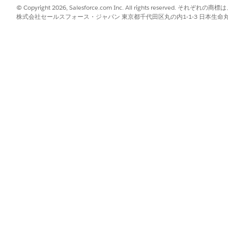
© Copyright 2026, Salesforce.com Inc. All rights reserve
みカートに商品を保存できます。この機能は、ゲスト買い物客には使用
株式会社セールスフォース・ジャパン 東京都千代田区丸の内1-1-3 日本生命丸の内ガ
使用して見積の申請やプロモーションコードの入力を行うことはできま
ルに対応するカートのみを表示できます。
加された最初の品目の通貨でロックされます。別の通貨で買い物をする
たカートを表示できません。カートのリストが表示されているドロップ
トには、デフォルトのカートと最近変更された 4 つの保存済みカートが
の有効化
ジェクトベースのカートに整理できるようにストアを設定します。スト
て複数のカート管理コンポーネントをストアに追加します。
の有効化
?