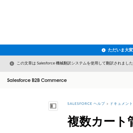
閉じる
この文章は Salesforce 機械翻訳システムを使用して翻訳されまし
Salesforce B2B Commerce
SALESFORCE ヘルプ
ドキュメント
詳細情報:
目次を表示
複数カート