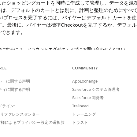
立したショッピングカートを同時に作成して管理し、データを混
は、デフォルトのカートとは別に、計画と整理のためにすべての
koutプロセスを完了するには、バイヤーはデフォルト カート
。最後に、バイヤーは標準Checkoutを完了するか、デフォル
ーできます。
効にするには、アカウントエグゼクティブにお問い合わせください。
RCE
COMMUNITY
して設定すると、認証済みバイヤーは [商品] ページから保
名前を付けたり、名前を変更したり、削除したりして、調達を
シーに関する声明
AppExchange
ティに関する声明
Salesforce システム管理者
Salesforce 開発者
Unicode 文字を使用できます。カート名に特殊文字 (
\"'<>@!$#&%\\{
ドライン:
Trailhead
ターン
を使用して自動的に生成され
Untitled Cart - [Date] [Time]
e プリファレンスセンター
トレーニング
商品、静的バンドル、商品セット、サブスクリプション、バリエーショ
客様によるプライバシー設定の選択肢
トラスト
ンプルな商品など、設定可能な項目は現在サポートされていません。
 Checkout できません。バイヤーは、まず保存済みカートをデフ