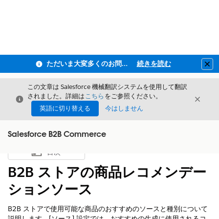
ただいま大変多くのお問い合わせをいただいており、ご連絡までにお時間を頂戴しております
続きを読む
Clo
この文章は Salesforce 機械翻訳システムを使用して翻訳
されました。詳細は
こちら
をご参照ください。
閉じる
閉じ
閉じる
英語に切り替える
今はしません
Salesforce B2B Commerce
目次
目次を表示
B2B ストアの商品レコメンデー
ションソース
B2B ストアで使用可能な商品のおすすめのソースと種別について
説明します。[ソース] 設定では、おすすめの生成に使用されるコ