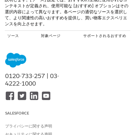
ンテキストが定義され、使用可能な [おすすめ] オプションはその
選択内容によって異なります。各ページの適切なソースを選択し
て、より関連性の高いおすすめを提供し、買い物客エクスペリエ
ンスを向上させます。
ソース
対象ページ
サポートされるおすすめ
アンカーなし
ホーム、検索、エ
最近参照したデータ、
ラー、私のプロフ
売れ筋、バイヤー向け
ァイル、サービス
のパーソナライズ
は利用できません
Product ID (商
商品
最近参照した商品、類
0120-733-257 | 03-
品 ID)
似商品、補完商品、顧
4222-1000
客も購入した商品、注
目の商品
カート内の商
カート、
最近参照したデータ、
品
Checkout、注文確
類似商品、補完商品、
SALESFORCE
認
顧客が同時に購入した
商品
プライバシーに関する声明
Products
商品
最近参照した商品、類
セキュリティに関する声明