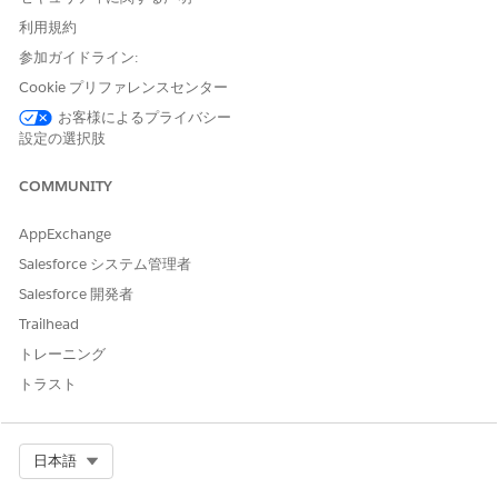
Viewed (参照
似商品、補完商品、顧
した商品)
客も購入した商品、注
利用規約
目の商品
参加ガイドライン:
カテゴリ ID
カテゴリ
Most Viewed By
Cookie プリファレンスセンター
Category (カテゴリ別
お客様によるプライバシー
最多参照数)、ユーザー
設定の選択肢
定義カテゴリ
COMMUNITY
参照されたカ
カテゴリ
Most Viewed By
Category (カテゴリ別
テゴリ
最多参照数)、ユーザー
AppExchange
定義カテゴリ
Salesforce システム管理者
Salesforce 開発者
関連項目:
Trailhead
B2B ストアページへのおすすめ商品の追加
トレーニング
LWR ストアコンポーネント
トラスト
Select Org
この記事で問題は解決されましたか?
日本語
ご意見をお待ちしております。