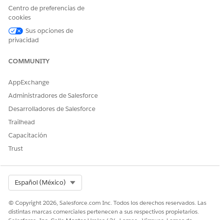
Haga clic en
Guardar
.
Centro de preferencias de
Sincronice su evitación de marcas.
cookies
Sus opciones de
Después de crear su regla de evitación de rebajas,
agréguela a
privacidad
un grupo
de reglas y asígnele una ponderación. El grupo de
reglas calcula la ponderación de cada regla con los puntuajes
de ubicación para seleccionar las mejores ubicaciones para la
COMMUNITY
realización.
AppExchange
Administradores de Salesforce
Desarrolladores de Salesforce
¿RESOLVIÓ ESTE ARTÍCULO SU PROBLEMA?
Trailhead
¡Háganos saber cómo podemos mejorar!
Capacitación
Sí
No
Trust
Select Org
Español (México)
© Copyright 2026, Salesforce.com Inc. Todos los derechos reservados. Las
distintas marcas comerciales pertenecen a sus respectivos propietarios.