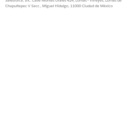
Salesforce, Inc. Calle Montes Urales 424, Lomas - Virreyes, Lomas de
Chapultepec V Secc., Miguel Hidalgo, 11000 Ciudad de México