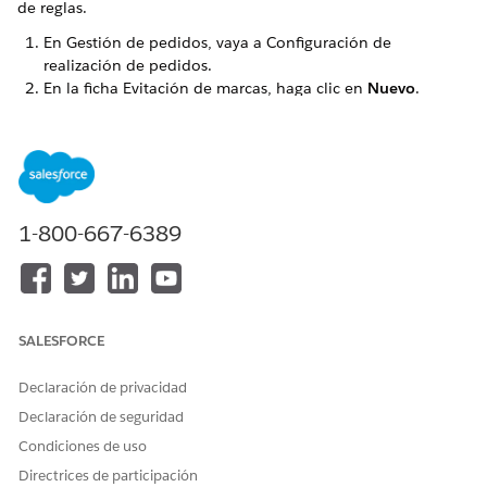
de reglas.
En Gestión de pedidos, vaya a Configuración de
realización de pedidos.
En la ficha Evitación de marcas, haga clic en
Nuevo
.
Ingrese un nombre, una referencia externa y una
descripción.
Establezca una fecha de inicio y finalización, que
determina cuánto tiempo prioriza la regla las ubicaciones
en riesgo.
Puntúa tu regla. El puntuaje se asigna a ubicaciones que
1-800-667-6389
se ajustan a las condiciones de la regla. Las ubicaciones
con puntuajes más altos tienen prioridad durante el
enrutamiento.
Haga clic en
Siguiente
.
Seleccione si la regla se aplica a productos específicos o a
SALESFORCE
todos los productos en las ubicaciones especificadas.
Si seleccionó
Productos o Categorías específicos
,
Declaración de privacidad
seleccione los productos o categorías.
Declaración de seguridad
Haga clic en
Siguiente
.
Condiciones de uso
Agregue ubicaciones que están en riesgo de una
Directrices de participación
reducción de precios.