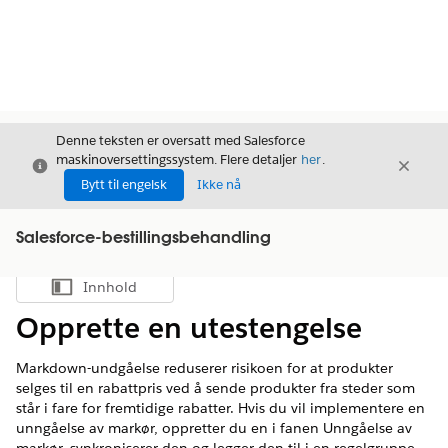
Denne teksten er oversatt med Salesforce
maskinoversettingssystem. Flere detaljer
her
.
Avslutt
Avslut
Avslutt
Bytt til engelsk
Ikke nå
Salesforce-bestillingsbehandling
Innhold
Vis innholdsfortegnelse
Opprette en utestengelse
Markdown-undgåelse reduserer risikoen for at produkter
selges til en rabattpris ved å sende produkter fra steder som
står i fare for fremtidige rabatter. Hvis du vil implementere en
unngåelse av markør, oppretter du en i fanen Unngåelse av