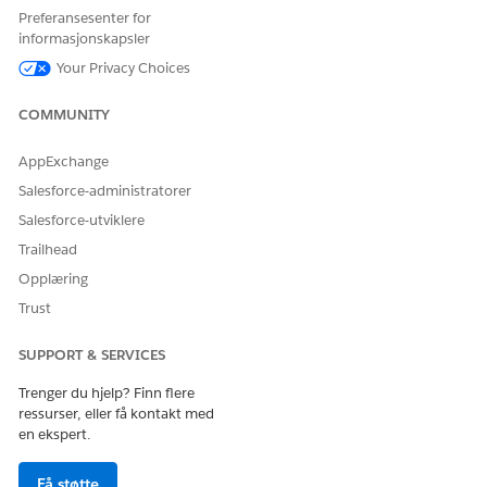
beregner hver regels vekt med stedsscore for å velge de beste
Preferansesenter for
stedene for innfrielse.
informasjonskapsler
Your Privacy Choices
COMMUNITY
HJALP DENNE ARTIKKELEN MED Å LØSE PROBLEMET DITT?
La oss få vite det slik at vi kan forbedre!
AppExchange
Salesforce-administratorer
Ja
Nei
Salesforce-utviklere
Trailhead
Opplæring
Trust
SUPPORT & SERVICES
Trenger du hjelp? Finn flere
ressurser, eller få kontakt med
en ekspert.
Få støtte