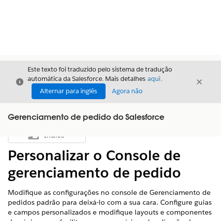
Este texto foi traduzido pelo sistema de tradução
automática da Salesforce. Mais detalhes
aqui
.
Fechar
Fecha
Fechar
Alternar para inglês
Agora não
Gerenciamento de pedido do Salesforce
Índice
Mostrar índice
Personalizar o Console de
gerenciamento de pedido
Modifique as configurações no console de Gerenciamento de
pedidos padrão para deixá-lo com a sua cara. Configure guias
e campos personalizados e modifique layouts e componentes