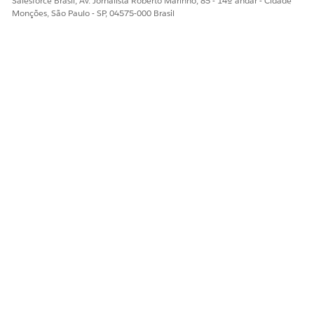
Salesforce Brasil, Av. Jornalista Roberto Marinho, 85 - 14º andar - Cidade
Monções, São Paulo - SP, 04575-000 Brasil