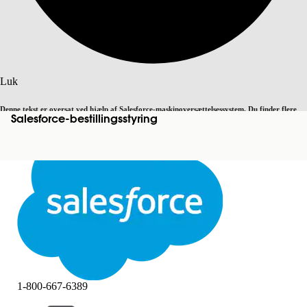
Søg
Luk
Denne tekst er oversat ved hjælp af Salesforce-maskinoversættelsessystem. Du finder flere
Salesforce-bestillingsstyring
Skift til engelsk
Ikke nu
detaljer
her
.
Luk
Luk
1-800-667-6389