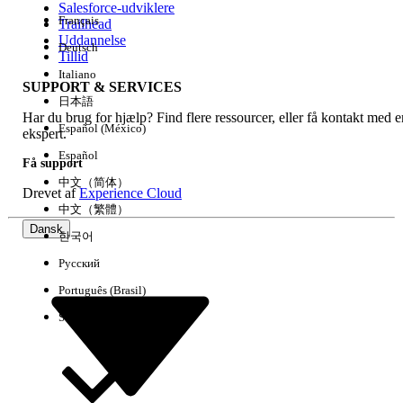
Salesforce-udviklere
Français
Trailhead
Experience
Uddannelse
Deutsch
Tillid
Italiano
SUPPORT & SERVICES
日本語
Har du brug for hjælp? Find flere ressourcer, eller få kontakt med e
Ryd alle
Udført
Español (México)
ekspert.
Español
Få support
中文（简体）
Drevet af
Experience Cloud
中文（繁體）
Dansk
한국어
Русский
Português (Brasil)
Suomi
Ingen resultater