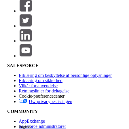
Filtre (0)
VÆLG FILTRE
Tilføj
Produktområde
Funktionspåvirkning
SALESFORCE
Erklæring om beskyttelse af personlige oplysninger
Erklæring om sikkerhed
Vilkår for anvendelse
Retningslinjer for deltagelse
Cookie-præferencecenter
Uw privacybeslissingen
Version
COMMUNITY
AppExchange
Salesforce-administratorer
English