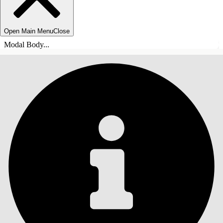
Open Main Menu
Close
Modal Body...
INDHOLD
Søg
Vis indholdsfortegnelse
Indhold