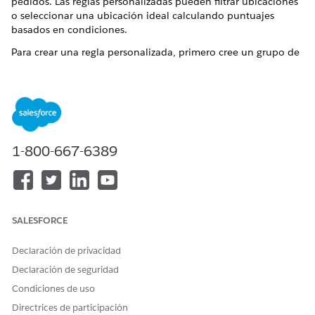
pedidos. Las reglas personalizadas pueden filtrar ubicaciones
o seleccionar una ubicación ideal calculando puntuajes
basados en condiciones.
Para crear una regla personalizada, primero cree un grupo de
reglas.
En Gestión de pedidos, vaya a Configuración de
realización de pedidos.
En la ficha Gestión de reglas, busque y amplíe su grupo de
reglas según sea necesario. No puede agregar una regla a
un grupo de reglas publicado.
1-800-667-6389
En el menú de acciones del grupo, haga clic en
Nueva
regla
.
Asigne un nombre a su regla.
Seleccione un tipo de regla. Un tipo de filtro excluye
SALESFORCE
directamente ubicaciones. Un tipo ponderado tiene en
cuenta todas las ponderaciones de reglas y selecciona la
Declaración de privacidad
mejor ubicación.
Para una regla ponderada, establezca la ponderación.
Declaración de seguridad
La ponderación es un número de 0 a 10.000 y se
Condiciones de uso
considera junto con el puntuaje de cada ubicación. El
Directrices de participación
algoritmo determina la mejor ubicación basándose en la