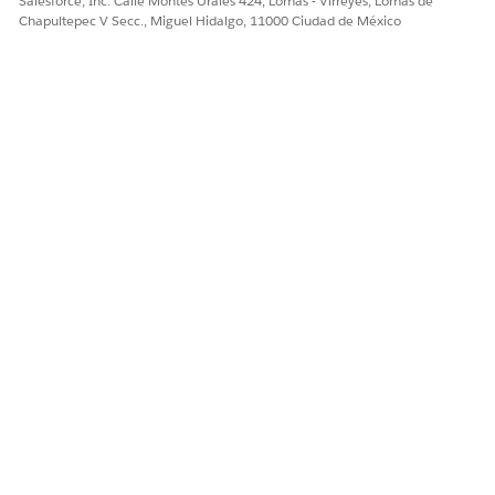
Salesforce, Inc. Calle Montes Urales 424, Lomas - Virreyes, Lomas de
Lineal
Seleccione un objeto y un ca
Chapultepec V Secc., Miguel Hidalgo, 11000 Ciudad de México
Si las condiciones de la regl
El puntuaje lineal es útil cua
Inverso lineal
Seleccione un objeto y un ca
Si las condiciones de la regl
El puntuaje inverso lineal es 
Haga clic en
Guardar
.
¿RESOLVIÓ ESTE ARTÍCULO SU PROBLEMA?
¡Háganos saber cómo podemos mejorar!
Sí
No