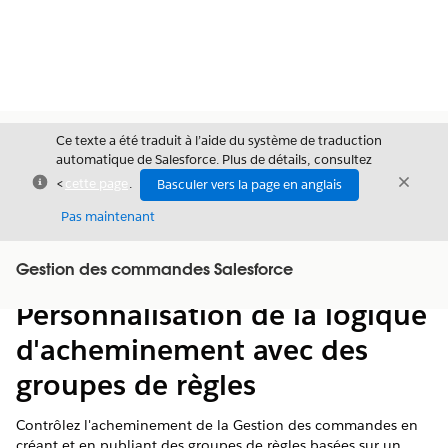
Ce texte a été traduit à l’aide du système de traduction
automatique de Salesforce. Plus de détails, consultez
Fermer
Ferme
<
cette page
.
Basculer vers la page en anglais
Fermer
Pas maintenant
Table des
Gestion des commandes Salesforce
Afficher la table des matières
matières
Personnalisation de la logique
d'acheminement avec des
groupes de règles
Contrôlez l'acheminement de la Gestion des commandes en
créant et en publiant des groupes de règles basées sur un