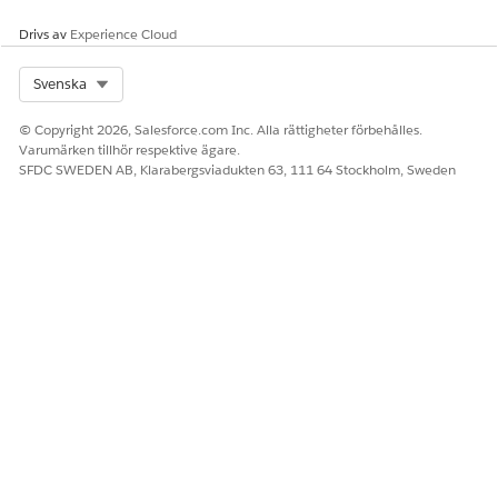
Drivs av
Experience Cloud
LÖSTE DENNA ARTIKEL DITT PROBLEM?
Berätta för oss vad vi kan förbättra!
Select Org
Svenska
Ja
Nej
© Copyright 2026, Salesforce.com Inc. Alla rättigheter förbehålles.
Varumärken tillhör respektive ägare.
SFDC SWEDEN AB, Klarabergsviadukten 63, 111 64 Stockholm, Sweden