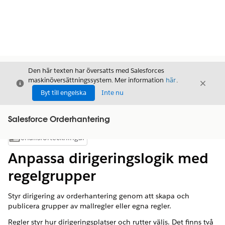
Den här texten har översatts med Salesforces
maskinöversättningssystem. Mer information
här
.
Stäng
Stäng
Stäng
Byt till engelska
Inte nu
Salesforce Orderhantering
Innehållsförteckningar
Visa innehållsförteckning
Anpassa dirigeringslogik med
regelgrupper
Styr dirigering av orderhantering genom att skapa och
publicera grupper av mallregler eller egna regler.
Regler styr hur dirigeringsplatser och rutter väljs. Det finns två