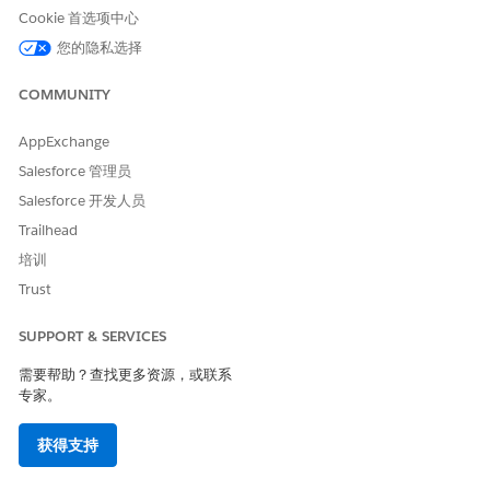
单击规则的操作菜单，并选择
编辑
。
Cookie 首选项中心
根据需要编辑规则名称、描述、开始和结束日期以及权重。
您的隐私选择
单击
保存
。
在您准备发布小组时，单击
发布
。
COMMUNITY
AppExchange
Salesforce 管理员
本文章是否解决您的问题？
Salesforce 开发人员
请与我们共享您的想法，以便我们进行改进！
Trailhead
是
否
培训
Trust
SUPPORT & SERVICES
需要帮助？查找更多资源，或联系
专家。
获得支持