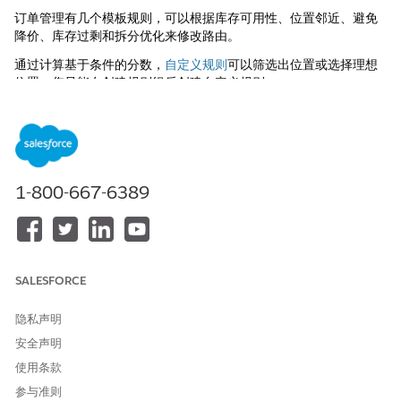
订单管理有几个模板规则，可以根据库存可用性、位置邻近、避免
降价、库存过剩和拆分优化来修改路由。
通过计算基于条件的分数，
自定义规则
可以筛选出位置或选择理想
位置。您只能在创建规则组后创建自定义规则。
将规则添加到小组后，您可以配置开始日期、结束日期和规则权重
（如果适用）。为了防止缺货错误，所有规则组都自动包含库存可
用性规则。
您一次最多可以有 20 个有效的规则组。每个规则组最多可以有 10
1-800-667-6389
个规则，每个规则最多可以有 15 个条件。要增加这些限制，请联
系 Salesforce 客户支持。
在订单管理中，转到订单履行设置。
在规则管理选项卡中，单击
新建规则组
。
输入名称、外部引用和描述。
SALESFORCE
选择规则。您可以在完成创建小组后单独修改这些规则。要添加
标记避免规则，请先
创建标记避免
。
隐私声明
设置订单可以拆分到的最大位置数。如果您关闭拆分优化，订单
安全声明
管理不会在路由订单时考虑拆分。
使用条款
单击
保存
。
编辑单个规则。
参与准则