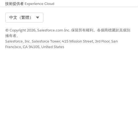
進入「設定」,在「快速尋找」方塊中輸入並選取
技術提供者
Experience Cloud
「
Agentforce 工作人員
」。
按一下「
新增工作人員
」。
Select Org
中文（繁體）
選取「
Agentforce for Order Management
」範本,然後按
一下「
下一步
」。
© Copyright 2026, Salesforce.com Inc. 保留所有權利。各個商標屬於其個別
所需「子工作人員」已預先選取。按一下「
下一步
」。
擁有者。
命名工作人員,針對「公司」,輸入
您的公司專門處理有效率
Salesforce, Inc. Salesforce Tower, 415 Mission Street, 3rd Floor, San
的訂單路由。
Francisco, CA 94105, United States
按一下「
下一步
」。
選取工作人員對話回應的語言和語調。
按一下「
建立
」,然後啟用工作人員。
將使用者存取權指派給工作人員。
進入「設定」,在「快速尋找」方塊中輸入並選取
「
Agentforce 工作人員
」。
選取「
訂單路由工作人員
」。
進入「工作人員存取權」,按一下「
新增
」。
選取包含「工作人員存取權」的權限集和設定檔。只有擁有
此權限集的使用者可以與此工作人員互動。
按一下「
Add (新增)
」。
洞察與建議