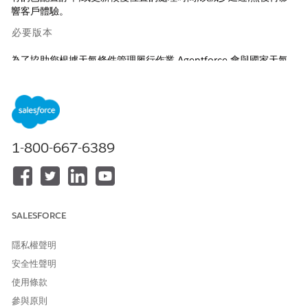
響客戶體驗。
必要版本
為了協助您根據天氣條件管理履行作業,Agentforce 會與國家天氣
服務 (NWS) 整合。當您使用此功能時,Agentforce 會與 NWS 共用
您的資料,以取用天氣警示。Agentforce 接著會使用此資訊來在
「訂單管理」中建議或觸發動作。
檢視支援的版本
。
1-800-667-6389
若要使用 Agentforce 訂單管理,您的資料串流必須連線至 Data
360、Data 360 權限集和訂單管理。請參閱
開啟 Data 360、
Data 360 標準權限集
、
實作訂單管理
。
檢閱必要的資料串流設定。請參閱
訂單管理分析
。
SALESFORCE
使用資料套件在「訂單管理」與 Data 360 之間建立資料串流。
請參閱
使用訂單管理檔案型資料套件共用資料
。
隱私權聲明
安全性聲明
進入「設定」,在「快速尋找」方塊中輸入 Omnichannel
Inventory,然後啟用「Omnichannel Inventory」。請參閱
使用條款
Omnichannel 庫存實作
參與原則