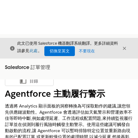
此文已使用 Salesforce 機器翻譯系統翻譯。更多詳細資料
結束
結束
結束
請參見
此處
。
切換至英文
不要現在
Salesforce 訂單管理
目錄
顯示目錄
Agentforce 主動履行警示
透過將 Analytics 顯示面板的洞察轉換為可採取動作的建議,讓您領
先供應鏈波動性。Agentforce 會透過評估如天氣警示和營運效率不
佳等即時中斷,例如處理延遲、工作流程或配置問題,來持續監視履行
訂單並在偵測到履行風險時觸發主動警示。使用這些建議可觸發自
動啟動的流程,讓 Agentforce 可以暫時排除特定位置並重新路由現
有的已配置訂單,或更新較慢位置的處理時間,以減少延遲,然後再影