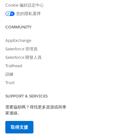
使用資料套件在 Omnichannel Inventory (OCI) 和 Data 36
Cookie 偏好設定中心
之間建立資料串流。請參閱
使用 Omnichannel 庫存檔案型資
您的隱私選擇
料套件共用資料
。
除了 Agentforce 外,您的組織還需要 Agentforce 員工附加元件
COMMUNITY
授權。若要新增,請連絡您的 Salesforce 帳戶主管。
AppExchange
設定 Agentforce 訂單路由
Salesforce 管理員
請遵循下列步驟來設定 Agentforce 訂單路由。
Salesforce 開發人員
啟用 Einstein 生成式 AI 和 Agentforce。
Trailhead
進入「設定」,在「快速尋找」方塊中輸入並選取「
Einstein
訓練
設定
」。
Trust
如果您找不到 Einstein 設定,請確定您的組織符合生成式 AI
功能的先決條件。如需詳細資訊,請連絡您的 Salesforce 帳
SUPPORT & SERVICES
戶主管。
開啟
Einstein
。
需要協助嗎？尋找更多資源或與專
進入「設定」,在「快速尋找」方塊中輸入並選取
家連線。
「
Agentforce 工作人員
」。
開啟
Agentforce
。
取得支援
設定「訂單路由」工作人員。