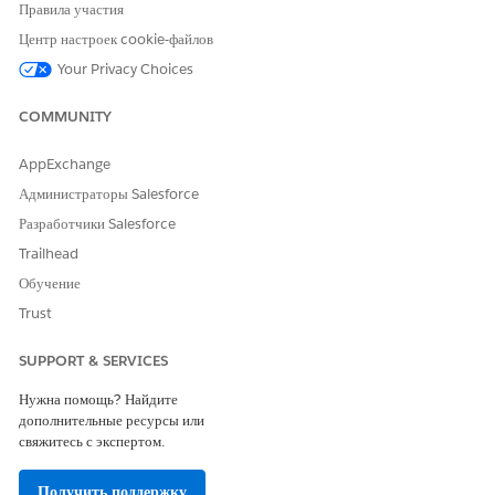
Определение причины исключения процесса
Правила участия
Исключения процесса могут произойти на любом этапе
Центр настроек cookie-файлов
жизненного цикла заказа. Определение причины исключения
Your Privacy Choices
процесса является первым шагом к решению проблемы.
Решение исключения процесса
COMMUNITY
После определения причины исключения процесса можно
решить проблему и продолжить обычную обработку сводки
AppExchange
заказа.
Администраторы Salesforce
Разработчики Salesforce
Trailhead
Обучение
ЭТА СТАТЬЯ РЕШИЛА ВАШУ ПРОБЛЕМУ?
Оставьте свой отзыв, чтобы мы могли стать лучше!
Trust
Да
Нет
SUPPORT & SERVICES
Нужна помощь? Найдите
дополнительные ресурсы или
свяжитесь с экспертом.
Получить поддержку