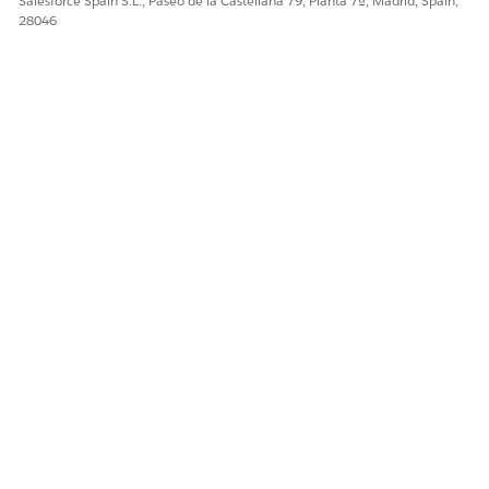
Salesforce Spain S.L., Paseo de la Castellana 79, Planta 7ª, Madrid, Spain,
28046