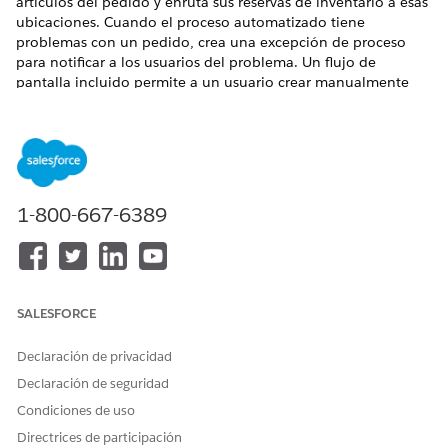
artículos del pedido y enruta sus reservas de inventario a esas
ubicaciones. Cuando el proceso automatizado tiene
problemas con un pedido, crea una excepción de proceso
para notificar a los usuarios del problema. Un flujo de
pantalla incluido permite a un usuario crear manualmente
pedidos de realización para ese pedido. A continuación, un
flujo automatizado especial selecciona esos pedidos de
realización y los inserta de nuevo en el proceso principal.
Enrutamiento de pedidos automatizado
Puede utilizar flujos iniciados automáticamente para
1-800-667-6389
enrutar pedidos a ubicaciones de realización. Gestión de
pedidos incluye algunas acciones principales de flujo que
puede utilizar para implementar reglas de enrutamiento
configurables. Estas acciones funcionan conjuntamente
primero identificando ubicaciones que pueden realizar un
SALESFORCE
pedido y luego determinando qué ubicaciones están más
cercanas al destinatario. También puede acceder a esta
Declaración de privacidad
función empleando la API de Connect.
Declaración de seguridad
Enrutamiento con Inventario de OmniCanal
Condiciones de uso
Si está utilizando Inventario de OmniCanal, puede
Directrices de participación
combinar sus acciones principales de flujo con su lógica