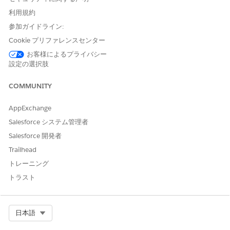
以前のルーティング試行に関する情報が役立ちます。この情報
利用規約
を管理するには、注文概要ルーティングスケジュールオブジェ
クトと、注文概要オブジェクトの [ルーティング試行] 項目を
参加ガイドライン:
使用します。
Cookie プリファレンスセンター
お客様によるプライバシー
設定の選択肢
この記事で問題は解決されましたか?
COMMUNITY
ご意見をお待ちしております。
AppExchange
はい
いいえ
Salesforce システム管理者
Salesforce 開発者
Trailhead
トレーニング
トラスト
Select Org
日本語