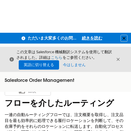
ただいま大変多くのお問い合わせをいただいており、ご連絡までにお時間を頂戴しております
続きを読む
Clo
この文章は Salesforce 機械翻訳システムを使用して翻訳
されました。詳細は
こちら
をご参照ください。
閉じる
閉じ
閉じる
英語に切り替える
今はしません
Salesforce Order Management
目次
目次を表示
フローを介したルーティング
一連の自動ルーティングフローでは、注文概要を取得し、注文品
目を最も効率的に処理できる履行ロケーションを判断して、その
在庫予約をそれらのロケーションに転送します。自動化プロセス