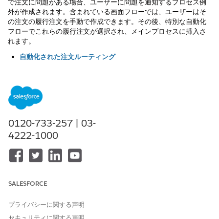
で注文に問題がある場合、ユーザーに問題を通知するプロセス例
外が作成されます。含まれている画面フローでは、ユーザーはそ
の注文の履行注文を手動で作成できます。その後、特別な自動化
フローでこれらの履行注文が選択され、メインプロセスに挿入さ
れます。
自動化された注文ルーティング
自動起動フローを使用して、注文を履行場所に転送できます。
注文管理には、設定可能なルーティングルールの実装に使用で
きるフローコアアクションがいくつか含まれています。これら
のアクションは、まず注文を履行できるロケーションを特定し
て、次に受取人に最も近いロケーションを決定することで連携
します。この機能には Connect API を使用してアクセスする
0120-733-257 | 03-
こともできます。
4222-1000
オムニチャネル在庫を使用したルーティング
オムニチャネル在庫を使用している場合、そのフローコアアク
ションをルーティングロジックと組み合わせて、履行プロセス
の一環として予約を作成および管理できます。
SALESFORCE
ルーティングの試行の追跡
ルーティングが完全でなかった注文や、予約がキャンセルされ
プライバシーに関する声明
た注文を再ルーティングするためのロジックを実装する場合、
セキュリティに関する声明