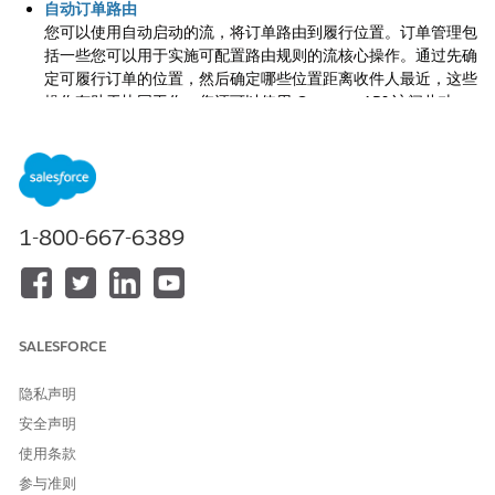
自动订单路由
您可以使用自动启动的流，将订单路由到履行位置。订单管理包
括一些您可以用于实施可配置路由规则的流核心操作。通过先确
定可履行订单的位置，然后确定哪些位置距离收件人最近，这些
操作有助于协同工作。您还可以使用 Connect API 访问此功
能。
使用全方位清单路由
如果您正在使用全方位清单，您可以将流核心操作与路由逻辑结
合起来，以创建并管理作为履行流程的一部分的预订。
1-800-667-6389
跟踪路由尝试
在为未完全路由或已取消预订的重新路由订单实施逻辑时，有关
以前路由尝试的信息非常有用。要管理此信息，请使用订单摘要
路由计划对象和订单摘要对象中的路由尝试字段。
SALESFORCE
隐私声明
本文章是否解决您的问题？
安全声明
请与我们共享您的想法，以便我们进行改进！
使用条款
参与准则
是
否