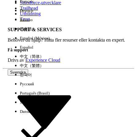
Français
Salesforce-utvecklare
Trailhead
Deutsch
Händelse
Utbildning
Trust
Italiano
日本語
SUPPORT & SERVICES
Español (México)
Behöver du hjälp? Hitta fler resurser eller kontakta en expert.
Rensa alla
Klart
Español
Få support
中文（简体）
Drivs av
Experience Cloud
中文（繁體）
Svenska
한국어
Русский
Português (Brasil)
Suomi
Dansk
Inga resultat