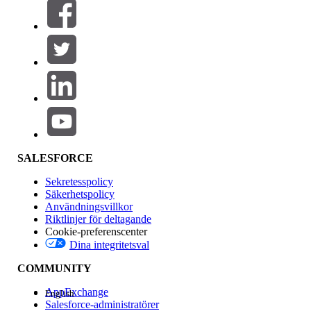
Filter (0)
VÄLJ FILTER
Lägg till
Produktområde
Funktionspåverkan
SALESFORCE
Sekretesspolicy
Säkerhetspolicy
Användningsvillkor
Riktlinjer för deltagande
Cookie-preferenscenter
Dina integritetsval
Version
COMMUNITY
AppExchange
English
Salesforce-administratörer