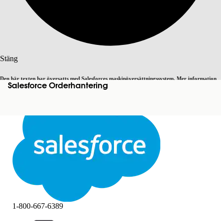
Sök
Stäng
Den här texten har översatts med Salesforces maskinöversättningssystem. Mer information
Salesforce Orderhantering
Byt till engelska
Inte nu
här
.
Stäng
Stäng
1-800-667-6389