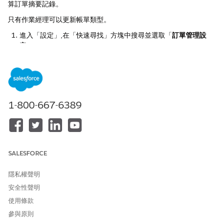
算訂單摘要記錄。
只有作業經理可以更新帳單類型。
進入「設定」,在「快速尋找」方塊中搜尋並選取「
訂單管理設
定
」。
在建立訂單摘要時開啟「
帳單類型
」。
在 App Launcher 中,搜尋並選取「
銷售管道
」。
選取銷售管道。
在「詳細資料」索引標籤中,設定「訂單管理帳單類型」,然後按
一下「
儲存」
。針對每個銷售管道重複此步驟。
1-800-667-6389
另請參照：
帳單物件
SALESFORCE
隱私權聲明
此文章是否解決您的問題？
請讓我們知道，以便我們改進！
安全性聲明
使用條款
是
否
參與原則