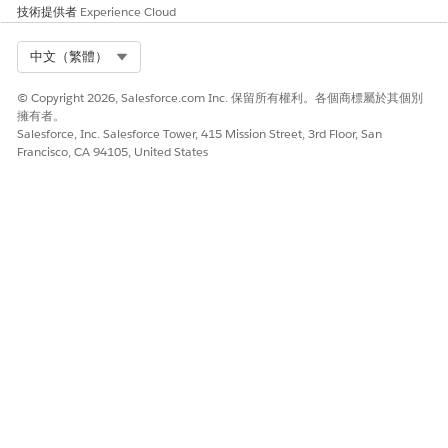
技術提供者
Experience Cloud
Select Org
中文（繁體）
© Copyright 2026, Salesforce.com Inc. 保留所有權利。各個商標屬於其個別
擁有者。
Salesforce, Inc. Salesforce Tower, 415 Mission Street, 3rd Floor, San
Francisco, CA 94105, United States