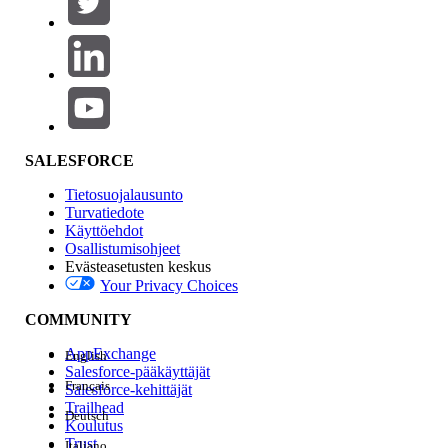
Tuotealue
Ominaisuuden vaikutus
SALESFORCE
Tietosuojalausunto
Turvatiedote
Käyttöehdot
Osallistumisohjeet
Evästeasetusten keskus
Your Privacy Choices
Edition
COMMUNITY
AppExchange
English
Salesforce-pääkäyttäjät
Français
Salesforce-kehittäjät
Trailhead
Deutsch
Kokemus
Koulutus
Trust
Italiano