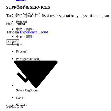
日本語
SUPPORT & SERVICES
Español (México)
Tarvitsetko apua? Hae lisää resursseja tai ota yhteys asiantuntijaan.
Tyhjennä kaikki
Valmis
Español
Hanki tukea
中文（简体）
Tarjoaja
Experience Cloud
中文（繁體）
Suomi
한국어
Русский
Português (Brasil)
Select Org
Suomi
Ei tuloksia
Dansk
Tässä on joitain hakuvinkkejä
Svenska
Select Org
Tarkista avainsanojesi oikeinkirjoitus.