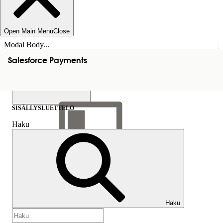
Open Main Menu
Close
Modal Body...
Salesforce Payments
SISÄLLYSLUETTELO
Haku
Näytä sisällysluettelo
Sisällysluettelo
Haku