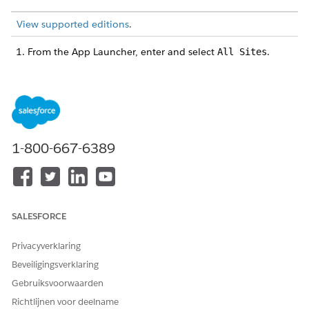
View supported editions
.
From the App Launcher, enter and select
.
All Sites
Click
Workspaces
next to the Pay Now store.
Select
Login & Registration
.
For
Universal Registration
, verify that the
Allow self-
registration and passwordless login via the Universal
Registration API
checkbox is selected.
Save your changes.
1-800-667-6389
If you make any changes, republish publish the store.
SEE ALSO
One-Click Checkout for Faster Transactions
SALESFORCE
Publish Your Store
Privacyverklaring
Beveiligingsverklaring
HEEFT DIT ARTIKEL UW PROBLEEM OPGELOST?
Gebruiksvoorwaarden
Laat ons weten wat we kunnen doen om te verbeteren!
Richtlijnen voor deelname