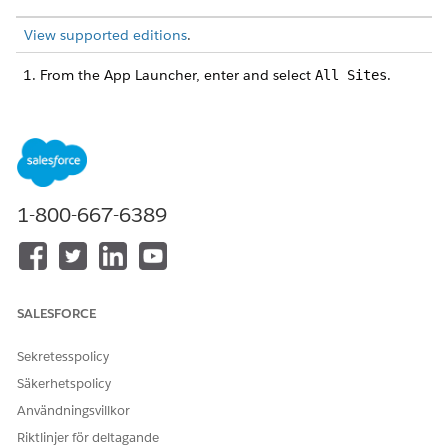
View supported editions
.
From the App Launcher, enter and select
.
All Sites
Click
Workspaces
next to the Pay Now store.
Select
Login & Registration
.
For
Universal Registration
, verify that the
Allow self-
registration and passwordless login via the Universal
Registration API
checkbox is selected.
Save your changes.
1-800-667-6389
If you make any changes, republish publish the store.
SEE ALSO
One-Click Checkout for Faster Transactions
SALESFORCE
Publish Your Store
Sekretesspolicy
Säkerhetspolicy
LÖSTE DENNA ARTIKEL DITT PROBLEM?
Användningsvillkor
Berätta för oss vad vi kan förbättra!
Riktlinjer för deltagande